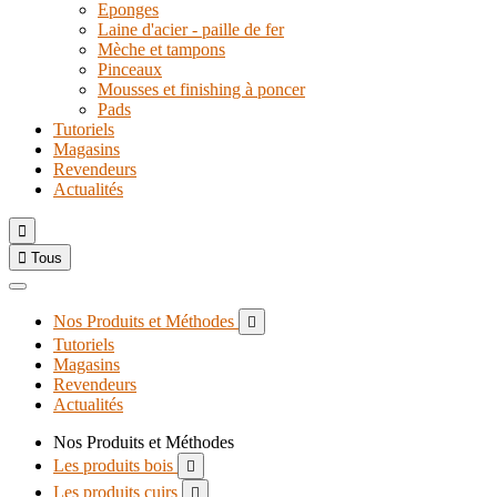
Eponges
Laine d'acier - paille de fer
Mèche et tampons
Pinceaux
Mousses et finishing à poncer
Pads
Tutoriels
Magasins
Revendeurs
Actualités


Tous
Nos Produits et Méthodes

Tutoriels
Magasins
Revendeurs
Actualités
Nos Produits et Méthodes
Les produits bois

Les produits cuirs
