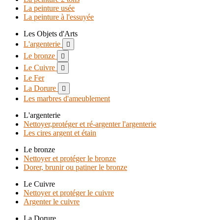
La peinture usée
La peinture à l'essuyée
Les Objets d'Arts
L'argenterie

Le bronze

Le Cuivre

Le Fer
La Dorure

Les marbres d'ameublement
L'argenterie
Nettoyer,protéger et ré-argenter l'argenterie
Les cires argent et étain
Le bronze
Nettoyer et protéger le bronze
Dorer, brunir ou patiner le bronze
Le Cuivre
Nettoyer et protéger le cuivre
Argenter le cuivre
La Dorure