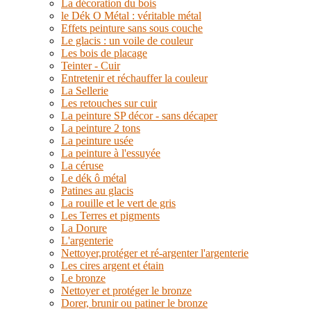
La décoration du bois
le Dék O Métal : véritable métal
Effets peinture sans sous couche
Le glacis : un voile de couleur
Les bois de placage
Teinter - Cuir
Entretenir et réchauffer la couleur
La Sellerie
Les retouches sur cuir
La peinture SP décor - sans décaper
La peinture 2 tons
La peinture usée
La peinture à l'essuyée
La céruse
Le dék ô métal
Patines au glacis
La rouille et le vert de gris
Les Terres et pigments
La Dorure
L'argenterie
Nettoyer,protéger et ré-argenter l'argenterie
Les cires argent et étain
Le bronze
Nettoyer et protéger le bronze
Dorer, brunir ou patiner le bronze