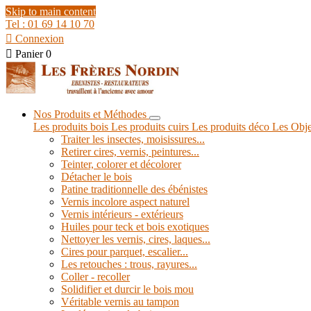
Skip to main content
Tel : 01 69 14 10 70

Connexion

Panier
0
Nos Produits et Méthodes
Les produits bois
Les produits cuirs
Les produits déco
Les Obje
Traiter les insectes, moisissures...
Retirer cires, vernis, peintures...
Teinter, colorer et décolorer
Détacher le bois
Patine traditionnelle des ébénistes
Vernis incolore aspect naturel
Vernis intérieurs - extérieurs
Huiles pour teck et bois exotiques
Nettoyer les vernis, cires, laques...
Cires pour parquet, escalier...
Les retouches : trous, rayures...
Coller - recoller
Solidifier et durcir le bois mou
Véritable vernis au tampon