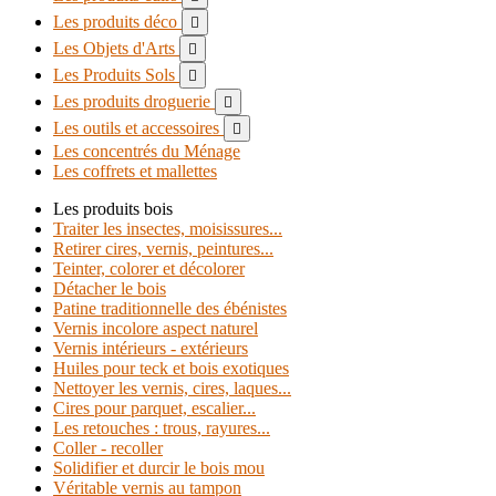
Les produits déco

Les Objets d'Arts

Les Produits Sols

Les produits droguerie

Les outils et accessoires

Les concentrés du Ménage
Les coffrets et mallettes
Les produits bois
Traiter les insectes, moisissures...
Retirer cires, vernis, peintures...
Teinter, colorer et décolorer
Détacher le bois
Patine traditionnelle des ébénistes
Vernis incolore aspect naturel
Vernis intérieurs - extérieurs
Huiles pour teck et bois exotiques
Nettoyer les vernis, cires, laques...
Cires pour parquet, escalier...
Les retouches : trous, rayures...
Coller - recoller
Solidifier et durcir le bois mou
Véritable vernis au tampon