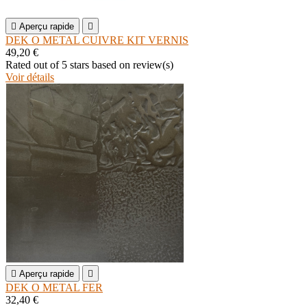

Aperçu rapide

DEK O METAL CUIVRE KIT VERNIS
49,20 €
Rated
out of 5 stars based on
review(s)
Voir détails

Aperçu rapide

DEK O METAL FER
32,40 €