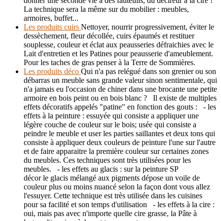
donner une seconde vie à des fauteuils, du décireur à la cire !
La technique sera la même sur du mobilier : meubles,
armoires, buffet...
Les produits cuirs
Nettoyer, nourrir progressivement, éviter le
dessèchement, fleur décollée, cuirs épaumés et restituer
souplesse, couleur et éclat aux peausseries défraichies avec le
Lait d'entretien et les Patines pour peausserie d'ameublement.
Pour les taches de gras penser à la Terre de Sommières.
Les produits déco
Qui n'a pas relégué dans son grenier ou son
débarras un meuble sans grande valeur sinon sentimentale, qui
n'a jamais eu l'occasion de chiner dans une brocante une petite
armoire en bois peint ou en bois blanc ? Il existe de multiples
effets décoratifs appelés "patine" en fonction des gouts : - les
effets à la peinture : essuyée qui consiste a appliquer une
légère couche de couleur sur le bois; usée qui consiste a
peindre le meuble et user les parties saillantes et deux tons qui
consiste à appliquer deux couleurs de peinture l'une sur l'autre
et de faire apparaitre la première couleur sur certaines zones
du meubles. Ces techniques sont très utilisées pour les
meubles. - les effets au glacis : sur la peinture SP
décor le glacis mélangé aux pigments dépose un voile de
couleur plus ou moins nuancé selon la façon dont vous allez
l'essuyer. Cette technique est très utilisée dans les cuisines
pour sa facilité et son temps d'utilisation - les effets à la cire :
oui, mais pas avec n'importe quelle cire grasse, la Pâte à