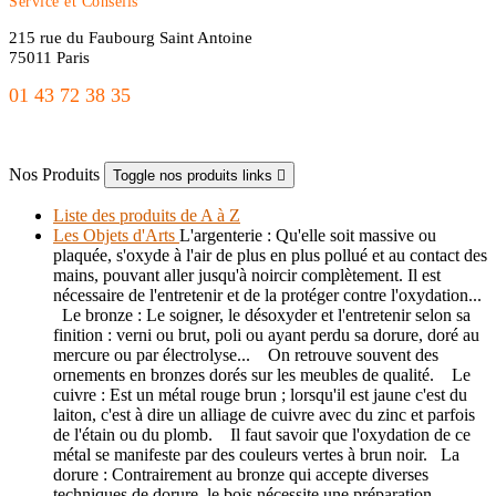
Service et Conseils
215 rue du Faubourg Saint Antoine
75011 Paris
01 43 72 38 35
freres.nordin@gmail.com
Nos Produits
Toggle nos produits links

Liste des produits de A à Z
Les Objets d'Arts
L'argenterie : Qu'elle soit massive ou
plaquée, s'oxyde à l'air de plus en plus pollué et au contact des
mains, pouvant aller jusqu'à noircir complètement. Il est
nécessaire de l'entretenir et de la protéger contre l'oxydation...
Le bronze : Le soigner, le désoxyder et l'entretenir selon sa
finition : verni ou brut, poli ou ayant perdu sa dorure, doré au
mercure ou par électrolyse... On retrouve souvent des
ornements en bronzes dorés sur les meubles de qualité. Le
cuivre : Est un métal rouge brun ; lorsqu'il est jaune c'est du
laiton, c'est à dire un alliage de cuivre avec du zinc et parfois
de l'étain ou du plomb. Il faut savoir que l'oxydation de ce
métal se manifeste par des couleurs vertes à brun noir. La
dorure : Contrairement au bronze qui accepte diverses
techniques de dorure, le bois nécessite une préparation