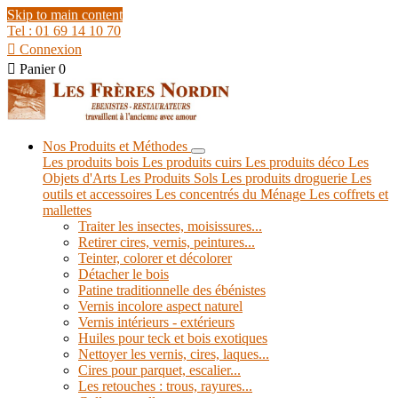
Skip to main content
Tel : 01 69 14 10 70

Connexion

Panier
0
Nos Produits et Méthodes
Les produits bois
Les produits cuirs
Les produits déco
Les
Objets d'Arts
Les Produits Sols
Les produits droguerie
Les
outils et accessoires
Les concentrés du Ménage
Les coffrets et
mallettes
Traiter les insectes, moisissures...
Retirer cires, vernis, peintures...
Teinter, colorer et décolorer
Détacher le bois
Patine traditionnelle des ébénistes
Vernis incolore aspect naturel
Vernis intérieurs - extérieurs
Huiles pour teck et bois exotiques
Nettoyer les vernis, cires, laques...
Cires pour parquet, escalier...
Les retouches : trous, rayures...