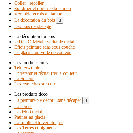
Coller - recoller
Solidifier et durcir le bois mou
Véritable vernis au tampon
La décoration du bois

Les bois de placage
La décoration du bois
le Dék O Métal : véritable métal
Effets peinture sans sous couche
Le glacis : un voile de couleur
Les produits cuirs
Teinter - Cuir
Entretenir et réchauffer la couleur
La Sellerie
Les retouches sur cuir
Les produits déco
La peinture SP décor - sans décaper

La céruse
Le dék ô métal
Patines au glacis
La rouille et le vert de gris
Les Terres et pigments