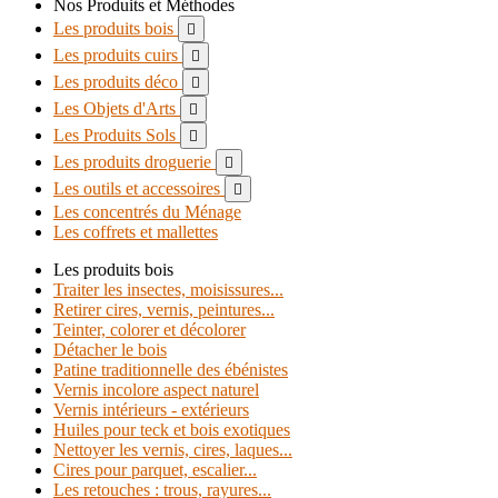
Nos Produits et Méthodes
Les produits bois

Les produits cuirs

Les produits déco

Les Objets d'Arts

Les Produits Sols

Les produits droguerie

Les outils et accessoires

Les concentrés du Ménage
Les coffrets et mallettes
Les produits bois
Traiter les insectes, moisissures...
Retirer cires, vernis, peintures...
Teinter, colorer et décolorer
Détacher le bois
Patine traditionnelle des ébénistes
Vernis incolore aspect naturel
Vernis intérieurs - extérieurs
Huiles pour teck et bois exotiques
Nettoyer les vernis, cires, laques...
Cires pour parquet, escalier...
Les retouches : trous, rayures...