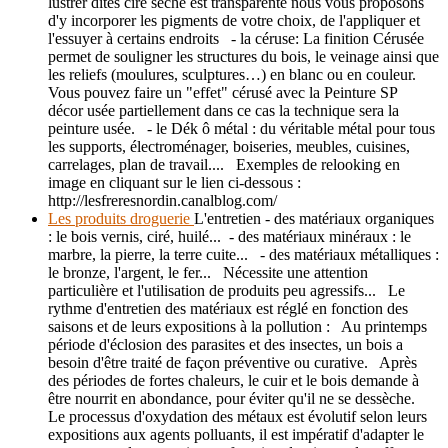
lustrer dites cire sèche est transparente nous vous proposons
d'y incorporer les pigments de votre choix, de l'appliquer et
l'essuyer à certains endroits - la céruse: La finition Cérusée
permet de souligner les structures du bois, le veinage ainsi que
les reliefs (moulures, sculptures…) en blanc ou en couleur.
Vous pouvez faire un "effet" cérusé avec la Peinture SP
décor usée partiellement dans ce cas la technique sera la
peinture usée. - le Dék ô métal : du véritable métal pour tous
les supports, électroménager, boiseries, meubles, cuisines,
carrelages, plan de travail.... Exemples de relooking en
image en cliquant sur le lien ci-dessous :
http://lesfreresnordin.canalblog.com/
Les produits droguerie
L'entretien - des matériaux organiques
: le bois vernis, ciré, huilé... - des matériaux minéraux : le
marbre, la pierre, la terre cuite... - des matériaux métalliques :
le bronze, l'argent, le fer... Nécessite une attention
particulière et l'utilisation de produits peu agressifs... Le
rythme d'entretien des matériaux est réglé en fonction des
saisons et de leurs expositions à la pollution : Au printemps
période d'éclosion des parasites et des insectes, un bois a
besoin d'être traité de façon préventive ou curative. Après
des périodes de fortes chaleurs, le cuir et le bois demande à
être nourrit en abondance, pour éviter qu'il ne se dessèche.
Le processus d'oxydation des métaux est évolutif selon leurs
expositions aux agents polluants, il est impératif d'adapter le