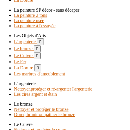
La Dorure
La peinture SP décor - sans décaper
La peinture 2 tons
La peinture usée
La peinture à l'essuyée
Les Objets d'Arts
L'argenterie

Le bronze

Le Cuivre

Le Fer
La Dorure

Les marbres d'ameublement
L'argenterie
Nettoyer,protéger et ré-argenter l'argenterie
Les cires argent et étain
Le bronze
Nettoyer et protéger le bronze
Dorer, brunir ou patiner le bronze
Le Cuivre
Nettoyer et protéger le cuivre