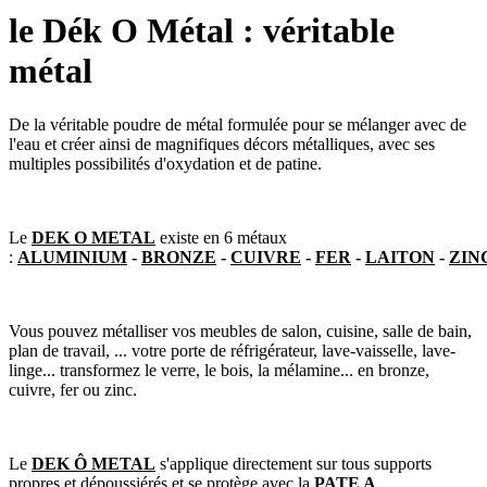
le Dék O Métal : véritable
métal
De la véritable poudre de métal formulée pour se mélanger avec de
l'eau et créer ainsi de magnifiques décors métalliques, avec ses
multiples possibilités d'oxydation et de patine.
Le
DEK O METAL
existe en 6 métaux
:
ALUMINIUM
-
BRONZE
-
CUIVRE
-
FER
-
LAITON
-
ZIN
Vous pouvez métalliser vos meubles de salon, cuisine, salle de bain,
plan de travail, ... votre porte de réfrigérateur, lave-vaisselle, lave-
linge... transformez le verre, le bois, la mélamine... en bronze,
cuivre, fer ou zinc.
Le
DEK Ô METAL
s'applique directement sur tous supports
propres et dépoussiérés et se protège avec la
PATE A