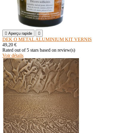

Aperçu rapide

DEK O METAL ALUMINIUM KIT VERNIS
49,20 €
Rated
out of 5 stars based on
review(s)
Voir détails