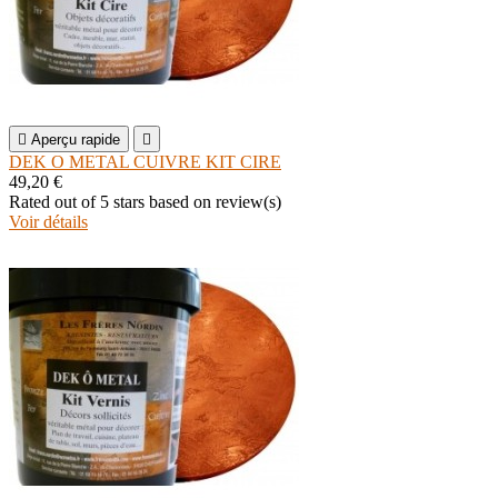

Aperçu rapide

DEK O METAL CUIVRE KIT CIRE
49,20 €
Rated
out of 5 stars based on
review(s)
Voir détails