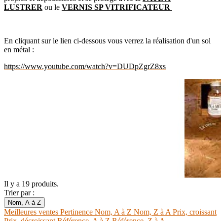
LUSTRER
ou le
VERNIS SP VITRIFICATEUR
En cliquant sur le lien ci-dessous vous verrez la réalisation d'un sol
en métal :
https://www.youtube.com/watch?v=DUDpZgrZ8xs
Il y a 19 produits.
Trier par :
Nom, A à Z
Meilleures ventes
Pertinence
Nom, A à Z
Nom, Z à A
Prix, croissant
Prix, décroissant
Référence, A à Z
Référence, Z à A