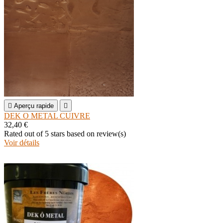

Aperçu rapide

DEK O METAL CUIVRE
32,40 €
Rated
out of 5 stars based on
review(s)
Voir détails