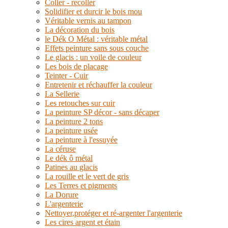
Coller - recoller
Solidifier et durcir le bois mou
Véritable vernis au tampon
La décoration du bois
le Dék O Métal : véritable métal
Effets peinture sans sous couche
Le glacis : un voile de couleur
Les bois de placage
Teinter - Cuir
Entretenir et réchauffer la couleur
La Sellerie
Les retouches sur cuir
La peinture SP décor - sans décaper
La peinture 2 tons
La peinture usée
La peinture à l'essuyée
La céruse
Le dék ô métal
Patines au glacis
La rouille et le vert de gris
Les Terres et pigments
La Dorure
L'argenterie
Nettoyer,protéger et ré-argenter l'argenterie
Les cires argent et étain