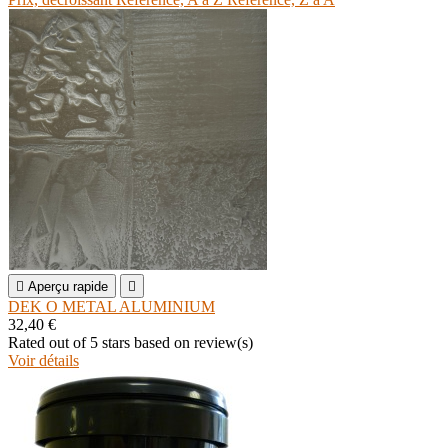

Aperçu rapide

DEK O METAL ALUMINIUM
32,40 €
Rated
out of 5 stars based on
review(s)
Voir détails