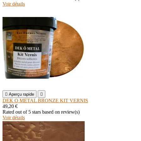
Voir détails

Aperçu rapide

DEK O METAL BRONZE KIT VERNIS
49,20 €
Rated
out of 5 stars based on
review(s)
Voir détails