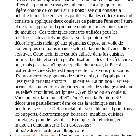
effets à la peinture : essuyée qui consiste a appliquer une
légère couche de couleur sur le bois; usée qui consiste a
peindre le meuble et user les parties saillantes et deux tons qui
consiste à appliquer deux couleurs de peinture l'une sur l'autre
et de faire apparaitre la première couleur sur certaines zones
du meubles. Ces techniques sont très utilisées pour les
meubles. - les effets au glacis : sur la peinture SP
décor le glacis mélangé aux pigments dépose un voile de
couleur plus ou moins nuancé selon la façon dont vous allez
l'essuyer. Cette technique est très utilisée dans les cuisines
pour sa facilité et son temps d'utilisation - les effets à la cire :
oui, mais pas avec n'importe quelle cire grasse, la Pâte à
lustrer dites cire sèche est transparente nous vous proposons
d'y incorporer les pigments de votre choix, de l'appliquer et
l'essuyer à certains endroits - la céruse: La finition Cérusée
permet de souligner les structures du bois, le veinage ainsi que
les reliefs (moulures, sculptures…) en blanc ou en couleur.
Vous pouvez faire un "effet" cérusé avec la Peinture SP
décor usée partiellement dans ce cas la technique sera la
peinture usée. - le Dék ô métal : du véritable métal pour tous
les supports, électroménager, boiseries, meubles, cuisines,
carrelages, plan de travail.... Exemples de relooking en
image en cliquant sur le lien ci-dessous :
http://lesfreresnordin.canalblog.com/
Les produits droguerie
L'entretien - des matériaux organiques