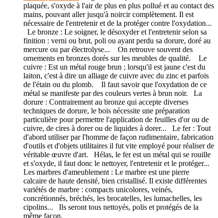
plaquée, s'oxyde à l'air de plus en plus pollué et au contact des
mains, pouvant aller jusqu'à noircir complètement. Il est
nécessaire de l'entretenir et de la protéger contre l'oxydation...
Le bronze : Le soigner, le désoxyder et l'entretenir selon sa
finition : verni ou brut, poli ou ayant perdu sa dorure, doré au
mercure ou par électrolyse... On retrouve souvent des
ornements en bronzes dorés sur les meubles de qualité. Le
cuivre : Est un métal rouge brun ; lorsqu'il est jaune c'est du
laiton, c'est à dire un alliage de cuivre avec du zinc et parfois
de l'étain ou du plomb. Il faut savoir que l'oxydation de ce
métal se manifeste par des couleurs vertes à brun noir. La
dorure : Contrairement au bronze qui accepte diverses
techniques de dorure, le bois nécessite une préparation
particulière pour permettre l'application de feuilles d'or ou de
cuivre, de cires à dorer ou de liquides à dorer... Le fer : Tout
d'abord utiliser par l'homme de façon rudimentaire, fabrication
d'outils et d'objets utilitaires il fut vite employé pour réaliser de
véritable œuvre d'art. Hélas, le fer est un métal qui se rouille
et s'oxyde, il faut donc le nettoyer, l'entretenir et le protéger...
Les marbres d'ameublement : Le marbre est une pierre
calcaire de haute densité, bien cristallisé. Il existe différentes
variétés de marbre : compacts unicolores, veinés,
concrétionnés, bréchés, les brocatelles, les lumachelles, les
cipolins... Ils seront tous nettoyés, polis et protégés de la
même façon.