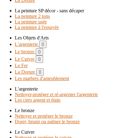
La Dorure
La peinture SP décor - sans décaper
La peinture 2 tons
La peinture usée
La peinture à l'essuyée
Les Objets d'Arts
L'argenterie

Le bronze

Le Cuivre

Le Fer
La Dorure

Les marbres d'ameublement
L'argenterie
Nettoyer,protéger et ré-argenter l'argenterie
Les cires argent et étain
Le bronze
Nettoyer et protéger le bronze
Dorer, brunir ou patiner le bronze
Le Cuivre
Nettoyer et protéger le cuivre