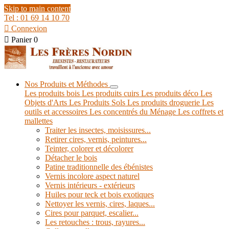
Skip to main content
Tel : 01 69 14 10 70

Connexion

Panier
0
Nos Produits et Méthodes
Les produits bois
Les produits cuirs
Les produits déco
Les
Objets d'Arts
Les Produits Sols
Les produits droguerie
Les
outils et accessoires
Les concentrés du Ménage
Les coffrets et
mallettes
Traiter les insectes, moisissures...
Retirer cires, vernis, peintures...
Teinter, colorer et décolorer
Détacher le bois
Patine traditionnelle des ébénistes
Vernis incolore aspect naturel
Vernis intérieurs - extérieurs
Huiles pour teck et bois exotiques
Nettoyer les vernis, cires, laques...
Cires pour parquet, escalier...
Les retouches : trous, rayures...