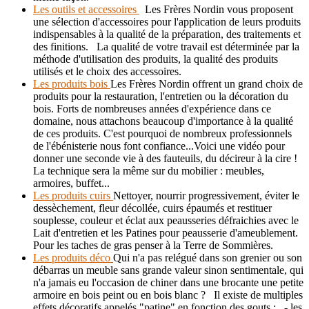
Les outils et accessoires
Les Frères Nordin vous proposent
une sélection d'accessoires pour l'application de leurs produits
indispensables à la qualité de la préparation, des traitements et
des finitions. La qualité de votre travail est déterminée par la
méthode d'utilisation des produits, la qualité des produits
utilisés et le choix des accessoires.
Les produits bois
Les Frères Nordin offrent un grand choix de
produits pour la restauration, l'entretien ou la décoration du
bois. Forts de nombreuses années d'expérience dans ce
domaine, nous attachons beaucoup d'importance à la qualité
de ces produits. C'est pourquoi de nombreux professionnels
de l'ébénisterie nous font confiance...Voici une vidéo pour
donner une seconde vie à des fauteuils, du décireur à la cire !
La technique sera la même sur du mobilier : meubles,
armoires, buffet...
Les produits cuirs
Nettoyer, nourrir progressivement, éviter le
dessèchement, fleur décollée, cuirs épaumés et restituer
souplesse, couleur et éclat aux peausseries défraichies avec le
Lait d'entretien et les Patines pour peausserie d'ameublement.
Pour les taches de gras penser à la Terre de Sommières.
Les produits déco
Qui n'a pas relégué dans son grenier ou son
débarras un meuble sans grande valeur sinon sentimentale, qui
n'a jamais eu l'occasion de chiner dans une brocante une petite
armoire en bois peint ou en bois blanc ? Il existe de multiples
effets décoratifs appelés "patine" en fonction des gouts : - les