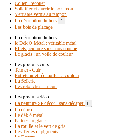
Coller - recoller
Solidifier et durcir le bois mou
Véritable vernis au tampon
La décoration du bois

Les bois de placage
La décoration du bois
le Dék O Métal : véritable métal
Effets peinture sans sous couche
Le glacis : un voile de couleur
Les produits cuirs
Teinter - Cuir
Entretenir et réchauffer la couleur
La Sellerie
Les retouches sur cuir
Les produits déco
La peinture SP décor - sans décaper

La céruse
Le dék ô métal
Patines au glacis
La rouille et le vert de gris
Les Terres et pigments