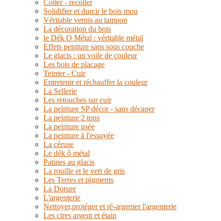
Coller - recoller
Solidifier et durcir le bois mou
Véritable vernis au tampon
La décoration du bois
le Dék O Métal : véritable métal
Effets peinture sans sous couche
Le glacis : un voile de couleur
Les bois de placage
Teinter - Cuir
Entretenir et réchauffer la couleur
La Sellerie
Les retouches sur cuir
La peinture SP décor - sans décaper
La peinture 2 tons
La peinture usée
La peinture à l'essuyée
La céruse
Le dék ô métal
Patines au glacis
La rouille et le vert de gris
Les Terres et pigments
La Dorure
L'argenterie
Nettoyer,protéger et ré-argenter l'argenterie
Les cires argent et étain