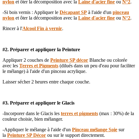
nylon
et ôter la décomposition avec la
Laine d'acier fine
ou
N°2
.
-Si bois vernis : Appliquer le
Décapant SP
à l'aide d'un
pinceau
nylon
et ôter la décomposition avec la
Laine d'acier fine
ou
N°2
.
Rincer à l'
Alcool Fin à vernir
.
#2. Préparer et appliquer la Peinture
Appliquer 2 couches de
Peinture SP décor
Blanche ou colorée
avec les
Terres et Pigments
(dilués dans un peu d'eau pour faciliter
le mélange) à l'aide d'un pinceau acrylique.
Laisser sécher 2 heures entre chaque couche.
#3. Préparer et appliquer le Glacis
-Incorporer dans le Glacis les
terres et pigments
(max : 30%) de la
couleur choisie, bien mélanger.
-Appliquer le mélange à l'aide d'un
Pinceau mélange Soie
sur
la
Peinture SP Décor
ou sur le support directement.