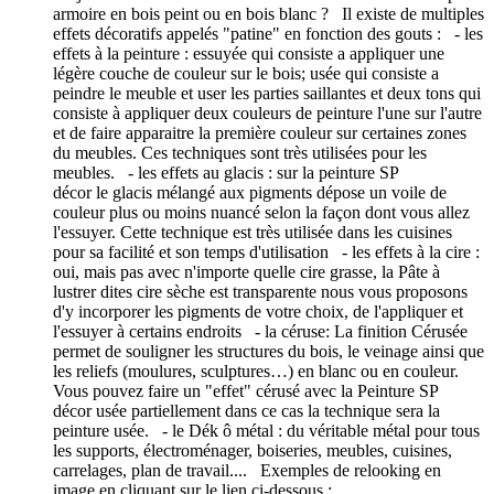
armoire en bois peint ou en bois blanc ? Il existe de multiples
effets décoratifs appelés "patine" en fonction des gouts : - les
effets à la peinture : essuyée qui consiste a appliquer une
légère couche de couleur sur le bois; usée qui consiste a
peindre le meuble et user les parties saillantes et deux tons qui
consiste à appliquer deux couleurs de peinture l'une sur l'autre
et de faire apparaitre la première couleur sur certaines zones
du meubles. Ces techniques sont très utilisées pour les
meubles. - les effets au glacis : sur la peinture SP
décor le glacis mélangé aux pigments dépose un voile de
couleur plus ou moins nuancé selon la façon dont vous allez
l'essuyer. Cette technique est très utilisée dans les cuisines
pour sa facilité et son temps d'utilisation - les effets à la cire :
oui, mais pas avec n'importe quelle cire grasse, la Pâte à
lustrer dites cire sèche est transparente nous vous proposons
d'y incorporer les pigments de votre choix, de l'appliquer et
l'essuyer à certains endroits - la céruse: La finition Cérusée
permet de souligner les structures du bois, le veinage ainsi que
les reliefs (moulures, sculptures…) en blanc ou en couleur.
Vous pouvez faire un "effet" cérusé avec la Peinture SP
décor usée partiellement dans ce cas la technique sera la
peinture usée. - le Dék ô métal : du véritable métal pour tous
les supports, électroménager, boiseries, meubles, cuisines,
carrelages, plan de travail.... Exemples de relooking en
image en cliquant sur le lien ci-dessous :