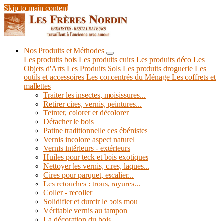
Skip to main content
Nos Produits et Méthodes
Les produits bois
Les produits cuirs
Les produits déco
Les
Objets d'Arts
Les Produits Sols
Les produits droguerie
Les
outils et accessoires
Les concentrés du Ménage
Les coffrets et
mallettes
Traiter les insectes, moisissures...
Retirer cires, vernis, peintures...
Teinter, colorer et décolorer
Détacher le bois
Patine traditionnelle des ébénistes
Vernis incolore aspect naturel
Vernis intérieurs - extérieurs
Huiles pour teck et bois exotiques
Nettoyer les vernis, cires, laques...
Cires pour parquet, escalier...
Les retouches : trous, rayures...
Coller - recoller
Solidifier et durcir le bois mou
Véritable vernis au tampon
La décoration du bois