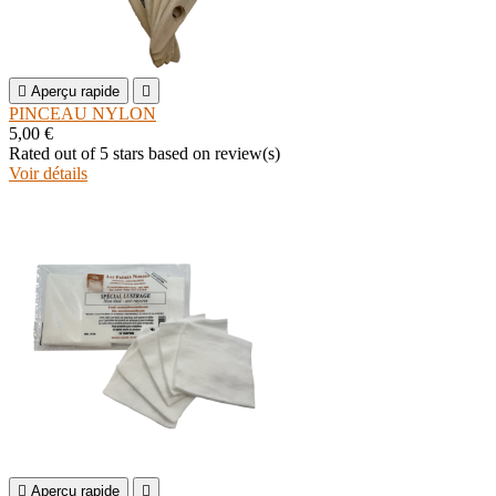

Aperçu rapide

PINCEAU NYLON
5,00 €
Rated
out of 5 stars based on
review(s)
Voir détails

Aperçu rapide
