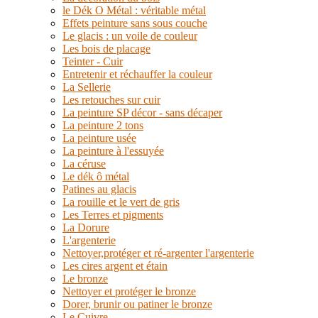
le Dék O Métal : véritable métal
Effets peinture sans sous couche
Le glacis : un voile de couleur
Les bois de placage
Teinter - Cuir
Entretenir et réchauffer la couleur
La Sellerie
Les retouches sur cuir
La peinture SP décor - sans décaper
La peinture 2 tons
La peinture usée
La peinture à l'essuyée
La céruse
Le dék ô métal
Patines au glacis
La rouille et le vert de gris
Les Terres et pigments
La Dorure
L'argenterie
Nettoyer,protéger et ré-argenter l'argenterie
Les cires argent et étain
Le bronze
Nettoyer et protéger le bronze
Dorer, brunir ou patiner le bronze
Le Cuivre