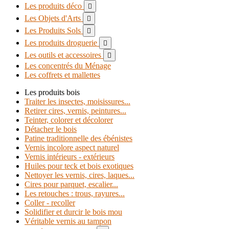
Les produits déco

Les Objets d'Arts

Les Produits Sols

Les produits droguerie

Les outils et accessoires

Les concentrés du Ménage
Les coffrets et mallettes
Les produits bois
Traiter les insectes, moisissures...
Retirer cires, vernis, peintures...
Teinter, colorer et décolorer
Détacher le bois
Patine traditionnelle des ébénistes
Vernis incolore aspect naturel
Vernis intérieurs - extérieurs
Huiles pour teck et bois exotiques
Nettoyer les vernis, cires, laques...
Cires pour parquet, escalier...
Les retouches : trous, rayures...
Coller - recoller
Solidifier et durcir le bois mou
Véritable vernis au tampon