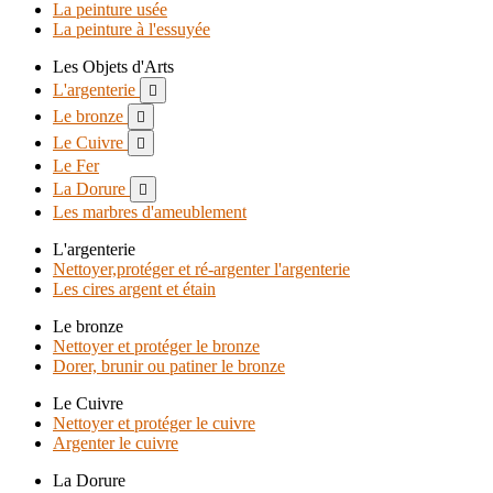
La peinture usée
La peinture à l'essuyée
Les Objets d'Arts
L'argenterie

Le bronze

Le Cuivre

Le Fer
La Dorure

Les marbres d'ameublement
L'argenterie
Nettoyer,protéger et ré-argenter l'argenterie
Les cires argent et étain
Le bronze
Nettoyer et protéger le bronze
Dorer, brunir ou patiner le bronze
Le Cuivre
Nettoyer et protéger le cuivre
Argenter le cuivre
La Dorure