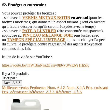
#2. Protéger et entretenir :
Vous pouvez protéger les bronzes :
- soit avec le
VERNIS METAUX ROTIN
en aérosol
(pour les
bronzes modernes) qui donnera un aspect brillant. (Tout en sachant
qu'il faudra décaper lorsqu'ils seront réoxydés avec le temps)
- soit avec la
PATE A LUSTRER
(cire concentrée transparente)
appliquée au
PINCEAU MÉLANGE SOIE
puis lustrer avec
un
TAMPON SPÉCIAL
LUSTRAGE
, qui sans changer l'aspect
du cuivre, le protégera contre l'agressivité des agents d'oxydation
contenus dans l'air.
le lien de la vidéo sur YouTube :
https://youtu.be/TfW1baNns2E?si=0l8vv3WE6YHIiSIc
Il y a 10 produits.
Trier par :
Nom, A à Z
Meilleures ventes
Pertinence
Nom, A à Z
Nom, Z à A
Prix, croissant
Prix, décroissant
Référence, A à Z
Référence, Z à A