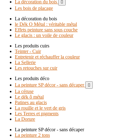
La décoration du bois

Les bois de placage
La décoration du bois
le Dék O Métal : véritable métal
Effets peinture sans sous couche
Le glacis : un voile de couleur
Les produits cuirs
Teinter - Cuir
Entretenir et réchauffer la couleur
La Sellerie
Les retouches sur cuir
Les produits déco
La peinture SP décor - sans décaper

La céruse
Le dék ô métal
Patines au glacis
La rouille et le vert de gris
Les Terres et pigments
La Dorure
La peinture SP décor - sans décaper
La peinture 2 tons