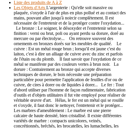
Liste des produits de A à Z
Les Objets d'Arts
L'argenterie : Qu'elle soit massive ou
plaquée, s'oxyde à l'air de plus en plus pollué et au contact des
mains, pouvant aller jusqu'à noircir complètement. Il est
nécessaire de l'entretenir et de la protéger contre l'oxydation...
Le bronze : Le soigner, le désoxyder et l'entretenir selon sa
finition : verni ou brut, poli ou ayant perdu sa dorure, doré au
mercure ou par électrolyse... On retrouve souvent des
ornements en bronzes dorés sur les meubles de qualité. Le
cuivre : Est un métal rouge brun ; lorsqu'il est jaune c'est du
laiton, c'est à dire un alliage de cuivre avec du zinc et parfois
de l'étain ou du plomb. Il faut savoir que l'oxydation de ce
métal se manifeste par des couleurs vertes à brun noir. La
dorure : Contrairement au bronze qui accepte diverses
techniques de dorure, le bois nécessite une préparation
particulière pour permettre l'application de feuilles d'or ou de
cuivre, de cires à dorer ou de liquides à dorer... Le fer : Tout
d'abord utiliser par l'homme de façon rudimentaire, fabrication
d'outils et d'objets utilitaires il fut vite employé pour réaliser de
véritable œuvre d'art. Hélas, le fer est un métal qui se rouille
et s'oxyde, il faut donc le nettoyer, l'entretenir et le protéger...
Les marbres d'ameublement : Le marbre est une pierre
calcaire de haute densité, bien cristallisé. Il existe différentes
variétés de marbre : compacts unicolores, veinés,
concrétionnés, bréchés, les brocatelles, les lumachelles, les