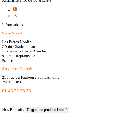
Affichage 1-10 de 10 article(s)
Informations
Siège Social
Les Frères Nordin
ZA du Charbonneau
11 rue de la Pierre Blanche
91630 Cheptainville
France
Service et Conseils
215 rue du Faubourg Saint Antoine
75011 Paris
01 43 72 38 35
freres.nordin@gmail.com
Nos Produits
Toggle nos produits links
