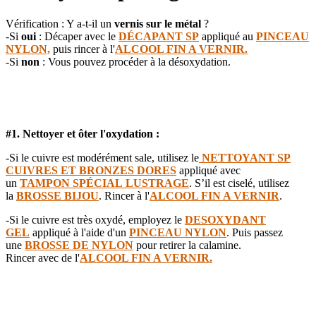
Vérification : Y a-t-il un
vernis sur le métal
?
-Si
oui
: Décaper avec le
DÉCAPANT SP
appliqué au
PINCEAU
NYLON,
puis rincer à l'
ALCOOL FIN A VERNIR.
-Si
non
: Vous pouvez procéder à la désoxydation.
#1. Nettoyer et ôter l'oxydation :
-Si le cuivre est modérément sale, utilisez le
NETTOYANT SP
CUIVRES ET BRONZES DORES
appliqué avec
un
TAMPON SPÉCIAL LUSTRAGE
. S’il est ciselé, utilisez
la
BROSSE BIJOU
. Rincer à l'
ALCOOL FIN A VERNIR
.
-Si le cuivre est très oxydé, employez le
DESOXYDANT
GEL
appliqué à l'aide d'un
PINCEAU NYLON
. Puis passez
une
BROSSE DE NYLON
pour retirer la calamine.
Rincer avec de l'
ALCOOL FIN A VERNIR.