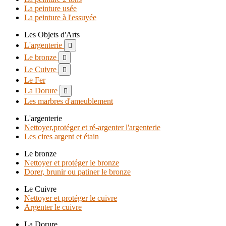
La peinture usée
La peinture à l'essuyée
Les Objets d'Arts
L'argenterie

Le bronze

Le Cuivre

Le Fer
La Dorure

Les marbres d'ameublement
L'argenterie
Nettoyer,protéger et ré-argenter l'argenterie
Les cires argent et étain
Le bronze
Nettoyer et protéger le bronze
Dorer, brunir ou patiner le bronze
Le Cuivre
Nettoyer et protéger le cuivre
Argenter le cuivre
La Dorure