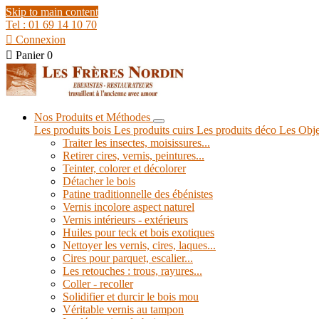
Skip to main content
Tel : 01 69 14 10 70

Connexion

Panier
0
Nos Produits et Méthodes
Les produits bois
Les produits cuirs
Les produits déco
Les Obje
Traiter les insectes, moisissures...
Retirer cires, vernis, peintures...
Teinter, colorer et décolorer
Détacher le bois
Patine traditionnelle des ébénistes
Vernis incolore aspect naturel
Vernis intérieurs - extérieurs
Huiles pour teck et bois exotiques
Nettoyer les vernis, cires, laques...
Cires pour parquet, escalier...
Les retouches : trous, rayures...
Coller - recoller
Solidifier et durcir le bois mou
Véritable vernis au tampon