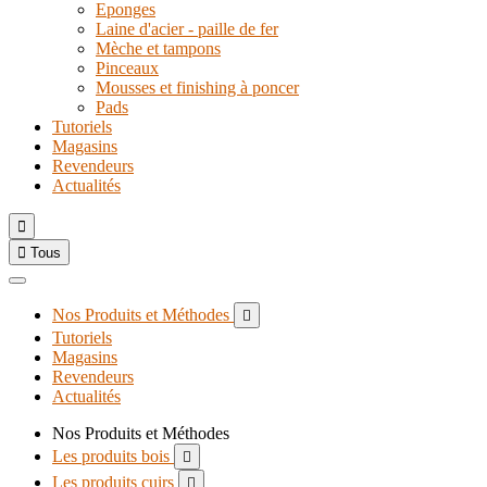
Eponges
Laine d'acier - paille de fer
Mèche et tampons
Pinceaux
Mousses et finishing à poncer
Pads
Tutoriels
Magasins
Revendeurs
Actualités


Tous
Nos Produits et Méthodes

Tutoriels
Magasins
Revendeurs
Actualités
Nos Produits et Méthodes
Les produits bois

Les produits cuirs
