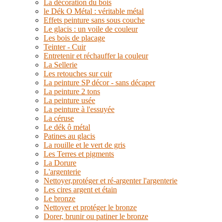
La décoration du bois
le Dék O Métal : véritable métal
Effets peinture sans sous couche
Le glacis : un voile de couleur
Les bois de placage
Teinter - Cuir
Entretenir et réchauffer la couleur
La Sellerie
Les retouches sur cuir
La peinture SP décor - sans décaper
La peinture 2 tons
La peinture usée
La peinture à l'essuyée
La céruse
Le dék ô métal
Patines au glacis
La rouille et le vert de gris
Les Terres et pigments
La Dorure
L'argenterie
Nettoyer,protéger et ré-argenter l'argenterie
Les cires argent et étain
Le bronze
Nettoyer et protéger le bronze
Dorer, brunir ou patiner le bronze