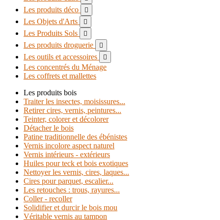
Les produits déco

Les Objets d'Arts

Les Produits Sols

Les produits droguerie

Les outils et accessoires

Les concentrés du Ménage
Les coffrets et mallettes
Les produits bois
Traiter les insectes, moisissures...
Retirer cires, vernis, peintures...
Teinter, colorer et décolorer
Détacher le bois
Patine traditionnelle des ébénistes
Vernis incolore aspect naturel
Vernis intérieurs - extérieurs
Huiles pour teck et bois exotiques
Nettoyer les vernis, cires, laques...
Cires pour parquet, escalier...
Les retouches : trous, rayures...
Coller - recoller
Solidifier et durcir le bois mou
Véritable vernis au tampon