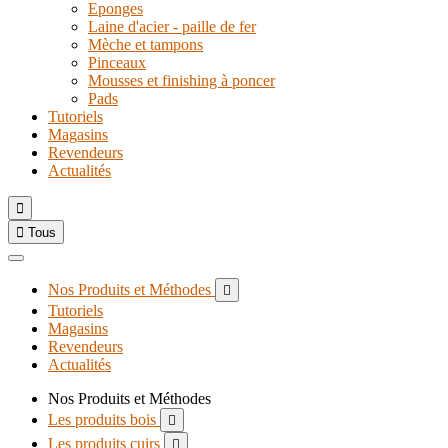
Eponges
Laine d'acier - paille de fer
Mèche et tampons
Pinceaux
Mousses et finishing à poncer
Pads
Tutoriels
Magasins
Revendeurs
Actualités


Tous
Nos Produits et Méthodes

Tutoriels
Magasins
Revendeurs
Actualités
Nos Produits et Méthodes
Les produits bois

Les produits cuirs
