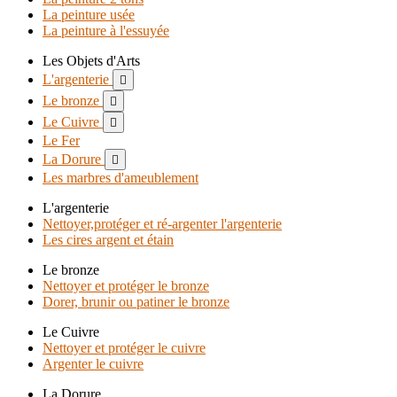
La peinture usée
La peinture à l'essuyée
Les Objets d'Arts
L'argenterie

Le bronze

Le Cuivre

Le Fer
La Dorure

Les marbres d'ameublement
L'argenterie
Nettoyer,protéger et ré-argenter l'argenterie
Les cires argent et étain
Le bronze
Nettoyer et protéger le bronze
Dorer, brunir ou patiner le bronze
Le Cuivre
Nettoyer et protéger le cuivre
Argenter le cuivre
La Dorure