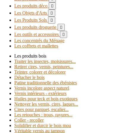
Les produits déco

Les Objets d'Arts

Les Produits Sols

Les produits droguerie

Les outils et accessoires

Les concentrés du Ménage
Les coffrets et mallettes
Les produits bois
Traiter les insectes, moisissures...
Retirer cires, vernis, peintures...
Teinter, colorer et décolorer
Détacher le bois
Patine traditionnelle des ébénistes
Vernis incolore aspect naturel
Vernis intérieurs - extérieurs
Huiles pour teck et bois exotiques
Nettoyer les vernis, cires, laques...
Cires pour parquet, escalier...
Les retouches : trous, rayures...
Coller - recoller
Solidifier et durcir le bois mou
Véritable vernis au tampon