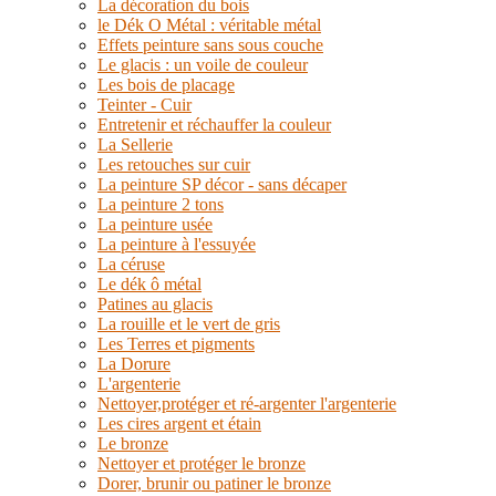
La décoration du bois
le Dék O Métal : véritable métal
Effets peinture sans sous couche
Le glacis : un voile de couleur
Les bois de placage
Teinter - Cuir
Entretenir et réchauffer la couleur
La Sellerie
Les retouches sur cuir
La peinture SP décor - sans décaper
La peinture 2 tons
La peinture usée
La peinture à l'essuyée
La céruse
Le dék ô métal
Patines au glacis
La rouille et le vert de gris
Les Terres et pigments
La Dorure
L'argenterie
Nettoyer,protéger et ré-argenter l'argenterie
Les cires argent et étain
Le bronze
Nettoyer et protéger le bronze
Dorer, brunir ou patiner le bronze