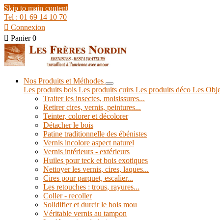
Skip to main content
Tel : 01 69 14 10 70

Connexion

Panier
0
Nos Produits et Méthodes
Les produits bois
Les produits cuirs
Les produits déco
Les Obje
Traiter les insectes, moisissures...
Retirer cires, vernis, peintures...
Teinter, colorer et décolorer
Détacher le bois
Patine traditionnelle des ébénistes
Vernis incolore aspect naturel
Vernis intérieurs - extérieurs
Huiles pour teck et bois exotiques
Nettoyer les vernis, cires, laques...
Cires pour parquet, escalier...
Les retouches : trous, rayures...
Coller - recoller
Solidifier et durcir le bois mou
Véritable vernis au tampon