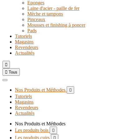
Eponges
Laine d'acier - paille de fer
Mèche et tampons
Pinceaux
Mousses et finishing à poncer
Pads
Tutoriels
Magasins
Revendeurs
Actualités


Tous
Nos Produits et Méthodes

Tutoriels
Magasins
Revendeurs
Actualités
Nos Produits et Méthodes
Les produits bois

Les produits cuirs
