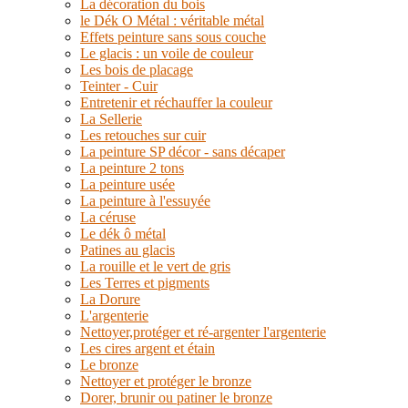
La décoration du bois
le Dék O Métal : véritable métal
Effets peinture sans sous couche
Le glacis : un voile de couleur
Les bois de placage
Teinter - Cuir
Entretenir et réchauffer la couleur
La Sellerie
Les retouches sur cuir
La peinture SP décor - sans décaper
La peinture 2 tons
La peinture usée
La peinture à l'essuyée
La céruse
Le dék ô métal
Patines au glacis
La rouille et le vert de gris
Les Terres et pigments
La Dorure
L'argenterie
Nettoyer,protéger et ré-argenter l'argenterie
Les cires argent et étain
Le bronze
Nettoyer et protéger le bronze
Dorer, brunir ou patiner le bronze