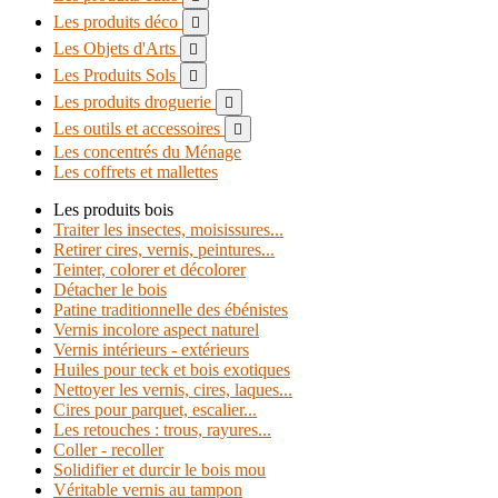
Les produits déco

Les Objets d'Arts

Les Produits Sols

Les produits droguerie

Les outils et accessoires

Les concentrés du Ménage
Les coffrets et mallettes
Les produits bois
Traiter les insectes, moisissures...
Retirer cires, vernis, peintures...
Teinter, colorer et décolorer
Détacher le bois
Patine traditionnelle des ébénistes
Vernis incolore aspect naturel
Vernis intérieurs - extérieurs
Huiles pour teck et bois exotiques
Nettoyer les vernis, cires, laques...
Cires pour parquet, escalier...
Les retouches : trous, rayures...
Coller - recoller
Solidifier et durcir le bois mou
Véritable vernis au tampon