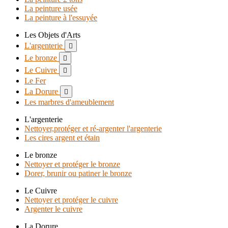
La peinture usée
La peinture à l'essuyée
Les Objets d'Arts
L'argenterie

Le bronze

Le Cuivre

Le Fer
La Dorure

Les marbres d'ameublement
L'argenterie
Nettoyer,protéger et ré-argenter l'argenterie
Les cires argent et étain
Le bronze
Nettoyer et protéger le bronze
Dorer, brunir ou patiner le bronze
Le Cuivre
Nettoyer et protéger le cuivre
Argenter le cuivre
La Dorure