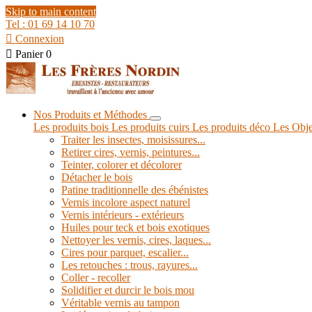
Skip to main content
Tel : 01 69 14 10 70

Connexion

Panier
0
Nos Produits et Méthodes
Les produits bois
Les produits cuirs
Les produits déco
Les Obje
Traiter les insectes, moisissures...
Retirer cires, vernis, peintures...
Teinter, colorer et décolorer
Détacher le bois
Patine traditionnelle des ébénistes
Vernis incolore aspect naturel
Vernis intérieurs - extérieurs
Huiles pour teck et bois exotiques
Nettoyer les vernis, cires, laques...
Cires pour parquet, escalier...
Les retouches : trous, rayures...
Coller - recoller
Solidifier et durcir le bois mou
Véritable vernis au tampon