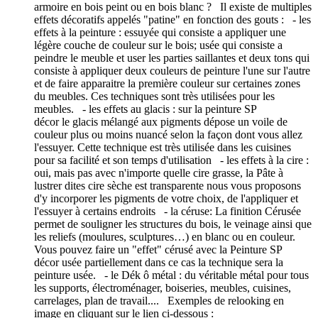
armoire en bois peint ou en bois blanc ? Il existe de multiples
effets décoratifs appelés "patine" en fonction des gouts : - les
effets à la peinture : essuyée qui consiste a appliquer une
légère couche de couleur sur le bois; usée qui consiste a
peindre le meuble et user les parties saillantes et deux tons qui
consiste à appliquer deux couleurs de peinture l'une sur l'autre
et de faire apparaitre la première couleur sur certaines zones
du meubles. Ces techniques sont très utilisées pour les
meubles. - les effets au glacis : sur la peinture SP
décor le glacis mélangé aux pigments dépose un voile de
couleur plus ou moins nuancé selon la façon dont vous allez
l'essuyer. Cette technique est très utilisée dans les cuisines
pour sa facilité et son temps d'utilisation - les effets à la cire :
oui, mais pas avec n'importe quelle cire grasse, la Pâte à
lustrer dites cire sèche est transparente nous vous proposons
d'y incorporer les pigments de votre choix, de l'appliquer et
l'essuyer à certains endroits - la céruse: La finition Cérusée
permet de souligner les structures du bois, le veinage ainsi que
les reliefs (moulures, sculptures…) en blanc ou en couleur.
Vous pouvez faire un "effet" cérusé avec la Peinture SP
décor usée partiellement dans ce cas la technique sera la
peinture usée. - le Dék ô métal : du véritable métal pour tous
les supports, électroménager, boiseries, meubles, cuisines,
carrelages, plan de travail.... Exemples de relooking en
image en cliquant sur le lien ci-dessous :