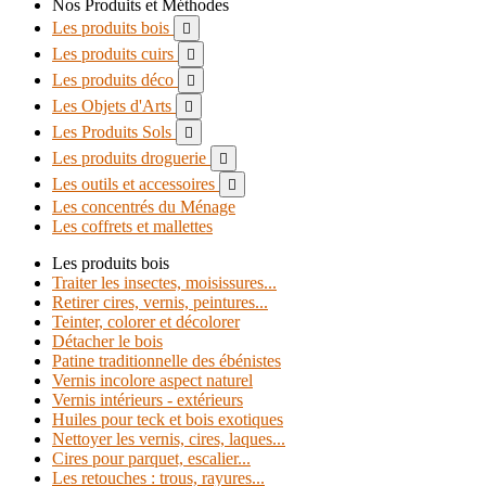
Nos Produits et Méthodes
Les produits bois

Les produits cuirs

Les produits déco

Les Objets d'Arts

Les Produits Sols

Les produits droguerie

Les outils et accessoires

Les concentrés du Ménage
Les coffrets et mallettes
Les produits bois
Traiter les insectes, moisissures...
Retirer cires, vernis, peintures...
Teinter, colorer et décolorer
Détacher le bois
Patine traditionnelle des ébénistes
Vernis incolore aspect naturel
Vernis intérieurs - extérieurs
Huiles pour teck et bois exotiques
Nettoyer les vernis, cires, laques...
Cires pour parquet, escalier...
Les retouches : trous, rayures...