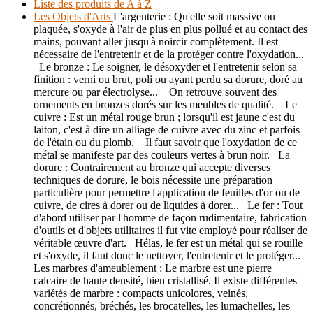
Liste des produits de A à Z
Les Objets d'Arts
L'argenterie : Qu'elle soit massive ou
plaquée, s'oxyde à l'air de plus en plus pollué et au contact des
mains, pouvant aller jusqu'à noircir complètement. Il est
nécessaire de l'entretenir et de la protéger contre l'oxydation...
Le bronze : Le soigner, le désoxyder et l'entretenir selon sa
finition : verni ou brut, poli ou ayant perdu sa dorure, doré au
mercure ou par électrolyse... On retrouve souvent des
ornements en bronzes dorés sur les meubles de qualité. Le
cuivre : Est un métal rouge brun ; lorsqu'il est jaune c'est du
laiton, c'est à dire un alliage de cuivre avec du zinc et parfois
de l'étain ou du plomb. Il faut savoir que l'oxydation de ce
métal se manifeste par des couleurs vertes à brun noir. La
dorure : Contrairement au bronze qui accepte diverses
techniques de dorure, le bois nécessite une préparation
particulière pour permettre l'application de feuilles d'or ou de
cuivre, de cires à dorer ou de liquides à dorer... Le fer : Tout
d'abord utiliser par l'homme de façon rudimentaire, fabrication
d'outils et d'objets utilitaires il fut vite employé pour réaliser de
véritable œuvre d'art. Hélas, le fer est un métal qui se rouille
et s'oxyde, il faut donc le nettoyer, l'entretenir et le protéger...
Les marbres d'ameublement : Le marbre est une pierre
calcaire de haute densité, bien cristallisé. Il existe différentes
variétés de marbre : compacts unicolores, veinés,
concrétionnés, bréchés, les brocatelles, les lumachelles, les