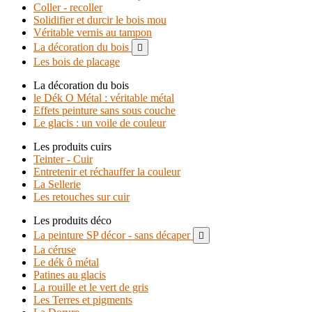
Coller - recoller
Solidifier et durcir le bois mou
Véritable vernis au tampon
La décoration du bois

Les bois de placage
La décoration du bois
le Dék O Métal : véritable métal
Effets peinture sans sous couche
Le glacis : un voile de couleur
Les produits cuirs
Teinter - Cuir
Entretenir et réchauffer la couleur
La Sellerie
Les retouches sur cuir
Les produits déco
La peinture SP décor - sans décaper

La céruse
Le dék ô métal
Patines au glacis
La rouille et le vert de gris
Les Terres et pigments