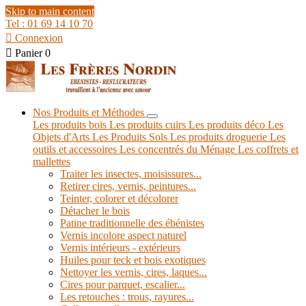
Skip to main content
Tel : 01 69 14 10 70

Connexion

Panier
0
Nos Produits et Méthodes
Les produits bois
Les produits cuirs
Les produits déco
Les
Objets d'Arts
Les Produits Sols
Les produits droguerie
Les
outils et accessoires
Les concentrés du Ménage
Les coffrets et
mallettes
Traiter les insectes, moisissures...
Retirer cires, vernis, peintures...
Teinter, colorer et décolorer
Détacher le bois
Patine traditionnelle des ébénistes
Vernis incolore aspect naturel
Vernis intérieurs - extérieurs
Huiles pour teck et bois exotiques
Nettoyer les vernis, cires, laques...
Cires pour parquet, escalier...
Les retouches : trous, rayures...