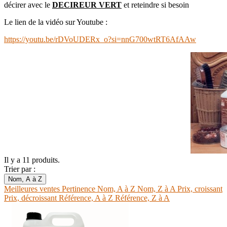
décirer avec le
DECIREUR VERT
et reteindre si besoin
Le lien de la vidéo sur Youtube :
https://youtu.be/rDVoUDERx_o?si=nnG700wtRT6AfAAw
Il y a 11 produits.
Trier par :
Nom, A à Z
Meilleures ventes
Pertinence
Nom, A à Z
Nom, Z à A
Prix, croissant
Prix, décroissant
Référence, A à Z
Référence, Z à A