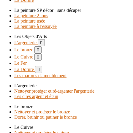
La Dorure
La peinture SP décor - sans décaper
La peinture 2 tons
La peinture usée
La peinture à l'essuyée
Les Objets d'Arts
L'argenterie

Le bronze

Le Cuivre

Le Fer
La Dorure

Les marbres d'ameublement
L'argenterie
Nettoyer,protéger et ré-argenter l'argenterie
Les cires argent et étain
Le bronze
Nettoyer et protéger le bronze
Dorer, brunir ou patiner le bronze
Le Cuivre
Nettoyer et protéger le cuivre