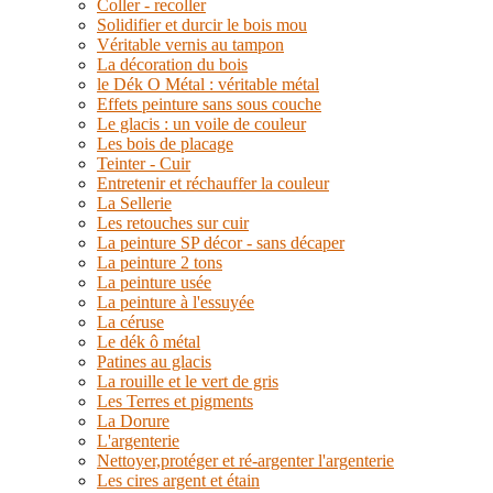
Coller - recoller
Solidifier et durcir le bois mou
Véritable vernis au tampon
La décoration du bois
le Dék O Métal : véritable métal
Effets peinture sans sous couche
Le glacis : un voile de couleur
Les bois de placage
Teinter - Cuir
Entretenir et réchauffer la couleur
La Sellerie
Les retouches sur cuir
La peinture SP décor - sans décaper
La peinture 2 tons
La peinture usée
La peinture à l'essuyée
La céruse
Le dék ô métal
Patines au glacis
La rouille et le vert de gris
Les Terres et pigments
La Dorure
L'argenterie
Nettoyer,protéger et ré-argenter l'argenterie
Les cires argent et étain