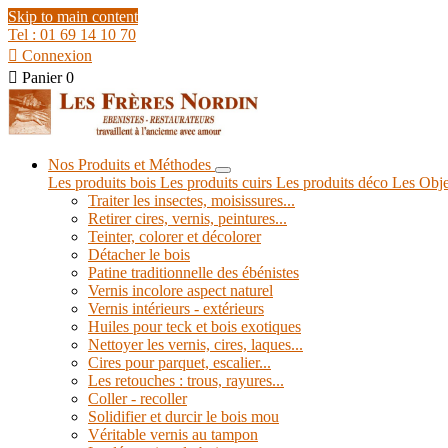
Skip to main content
Tel : 01 69 14 10 70

Connexion

Panier
0
Nos Produits et Méthodes
Les produits bois
Les produits cuirs
Les produits déco
Les Obje
Traiter les insectes, moisissures...
Retirer cires, vernis, peintures...
Teinter, colorer et décolorer
Détacher le bois
Patine traditionnelle des ébénistes
Vernis incolore aspect naturel
Vernis intérieurs - extérieurs
Huiles pour teck et bois exotiques
Nettoyer les vernis, cires, laques...
Cires pour parquet, escalier...
Les retouches : trous, rayures...
Coller - recoller
Solidifier et durcir le bois mou
Véritable vernis au tampon