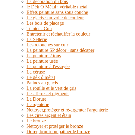
La décoration du bois
le Dék O Métal : véritable métal
Effets peinture sans sous couche
Le glacis : un voile de couleur
Les bois de placage
Teinter - Cuir
Entretenir et réchauffer la couleur
La Sellerie
Les retouches sur cuir
La peinture SP décor - sans décaper
La peinture 2 tons
La peinture usée
La peinture à l'essuyée
La céruse
Le dék ô métal
Patines au glacis
La rouille et le vert de gris
Les Terres et pigments
La Dorure
L'argenterie
Nettoyer,protéger et ré-argenter l'argenterie
Les cires argent et étain
Le bronze
Nettoyer et protéger le bronze
Dorer, brunir ou patiner le bronze