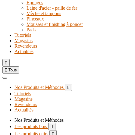
Eponges
Laine d'acier - paille de fer
Mèche et tampons
Pinceaux
Mousses et finishing à poncer
Pads
Tutoriels
Magasins
Revendeurs
Actualités


Tous
Nos Produits et Méthodes

Tutoriels
Magasins
Revendeurs
Actualités
Nos Produits et Méthodes
Les produits bois

Les produits cuirs
