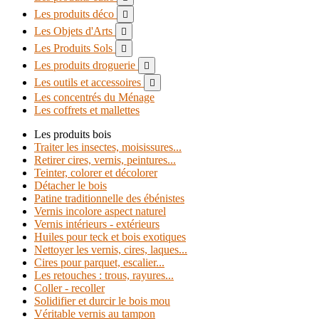
Les produits déco

Les Objets d'Arts

Les Produits Sols

Les produits droguerie

Les outils et accessoires

Les concentrés du Ménage
Les coffrets et mallettes
Les produits bois
Traiter les insectes, moisissures...
Retirer cires, vernis, peintures...
Teinter, colorer et décolorer
Détacher le bois
Patine traditionnelle des ébénistes
Vernis incolore aspect naturel
Vernis intérieurs - extérieurs
Huiles pour teck et bois exotiques
Nettoyer les vernis, cires, laques...
Cires pour parquet, escalier...
Les retouches : trous, rayures...
Coller - recoller
Solidifier et durcir le bois mou
Véritable vernis au tampon