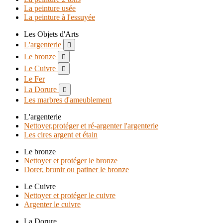
La peinture usée
La peinture à l'essuyée
Les Objets d'Arts
L'argenterie

Le bronze

Le Cuivre

Le Fer
La Dorure

Les marbres d'ameublement
L'argenterie
Nettoyer,protéger et ré-argenter l'argenterie
Les cires argent et étain
Le bronze
Nettoyer et protéger le bronze
Dorer, brunir ou patiner le bronze
Le Cuivre
Nettoyer et protéger le cuivre
Argenter le cuivre
La Dorure