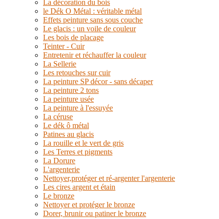
La décoration du bois
le Dék O Métal : véritable métal
Effets peinture sans sous couche
Le glacis : un voile de couleur
Les bois de placage
Teinter - Cuir
Entretenir et réchauffer la couleur
La Sellerie
Les retouches sur cuir
La peinture SP décor - sans décaper
La peinture 2 tons
La peinture usée
La peinture à l'essuyée
La céruse
Le dék ô métal
Patines au glacis
La rouille et le vert de gris
Les Terres et pigments
La Dorure
L'argenterie
Nettoyer,protéger et ré-argenter l'argenterie
Les cires argent et étain
Le bronze
Nettoyer et protéger le bronze
Dorer, brunir ou patiner le bronze