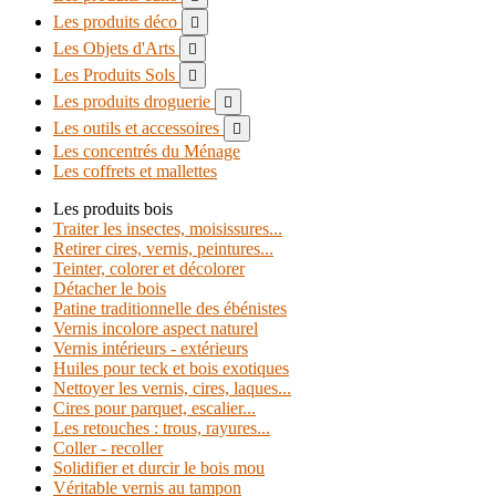
Les produits déco

Les Objets d'Arts

Les Produits Sols

Les produits droguerie

Les outils et accessoires

Les concentrés du Ménage
Les coffrets et mallettes
Les produits bois
Traiter les insectes, moisissures...
Retirer cires, vernis, peintures...
Teinter, colorer et décolorer
Détacher le bois
Patine traditionnelle des ébénistes
Vernis incolore aspect naturel
Vernis intérieurs - extérieurs
Huiles pour teck et bois exotiques
Nettoyer les vernis, cires, laques...
Cires pour parquet, escalier...
Les retouches : trous, rayures...
Coller - recoller
Solidifier et durcir le bois mou
Véritable vernis au tampon