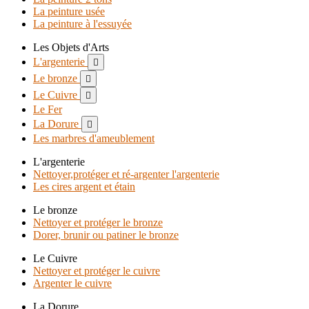
La peinture usée
La peinture à l'essuyée
Les Objets d'Arts
L'argenterie

Le bronze

Le Cuivre

Le Fer
La Dorure

Les marbres d'ameublement
L'argenterie
Nettoyer,protéger et ré-argenter l'argenterie
Les cires argent et étain
Le bronze
Nettoyer et protéger le bronze
Dorer, brunir ou patiner le bronze
Le Cuivre
Nettoyer et protéger le cuivre
Argenter le cuivre
La Dorure