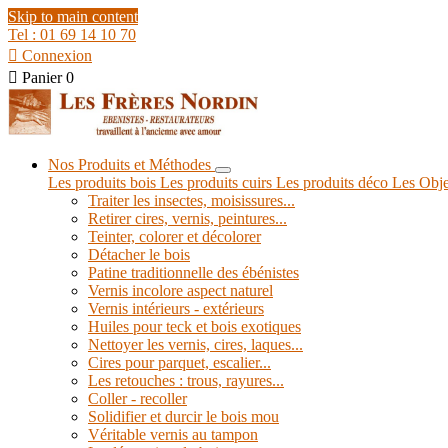
Skip to main content
Tel : 01 69 14 10 70

Connexion

Panier
0
Nos Produits et Méthodes
Les produits bois
Les produits cuirs
Les produits déco
Les Obje
Traiter les insectes, moisissures...
Retirer cires, vernis, peintures...
Teinter, colorer et décolorer
Détacher le bois
Patine traditionnelle des ébénistes
Vernis incolore aspect naturel
Vernis intérieurs - extérieurs
Huiles pour teck et bois exotiques
Nettoyer les vernis, cires, laques...
Cires pour parquet, escalier...
Les retouches : trous, rayures...
Coller - recoller
Solidifier et durcir le bois mou
Véritable vernis au tampon