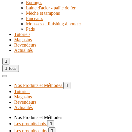
Eponges
Laine d'acier - paille de fer
Mèche et tampons
Pinceaux
Mousses et finishing à poncer
Pads
Tutoriels
Magasins
Revendeurs
Actualités


Tous
Nos Produits et Méthodes

Tutoriels
Magasins
Revendeurs
Actualités
Nos Produits et Méthodes
Les produits bois

Les produits cuirs
