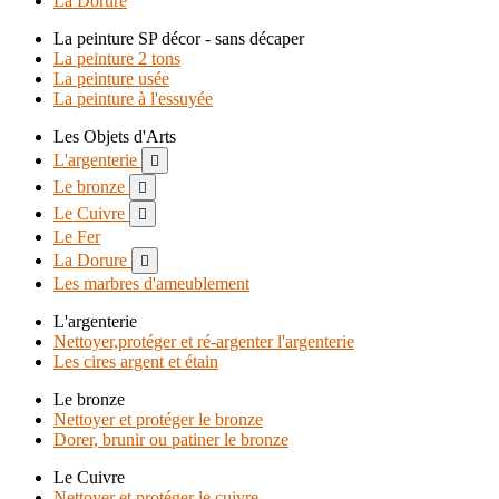
La Dorure
La peinture SP décor - sans décaper
La peinture 2 tons
La peinture usée
La peinture à l'essuyée
Les Objets d'Arts
L'argenterie

Le bronze

Le Cuivre

Le Fer
La Dorure

Les marbres d'ameublement
L'argenterie
Nettoyer,protéger et ré-argenter l'argenterie
Les cires argent et étain
Le bronze
Nettoyer et protéger le bronze
Dorer, brunir ou patiner le bronze
Le Cuivre
Nettoyer et protéger le cuivre