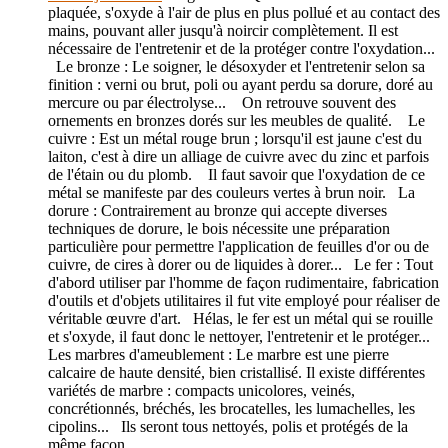
plaquée, s'oxyde à l'air de plus en plus pollué et au contact des
mains, pouvant aller jusqu'à noircir complètement. Il est
nécessaire de l'entretenir et de la protéger contre l'oxydation...
Le bronze : Le soigner, le désoxyder et l'entretenir selon sa
finition : verni ou brut, poli ou ayant perdu sa dorure, doré au
mercure ou par électrolyse... On retrouve souvent des
ornements en bronzes dorés sur les meubles de qualité. Le
cuivre : Est un métal rouge brun ; lorsqu'il est jaune c'est du
laiton, c'est à dire un alliage de cuivre avec du zinc et parfois
de l'étain ou du plomb. Il faut savoir que l'oxydation de ce
métal se manifeste par des couleurs vertes à brun noir. La
dorure : Contrairement au bronze qui accepte diverses
techniques de dorure, le bois nécessite une préparation
particulière pour permettre l'application de feuilles d'or ou de
cuivre, de cires à dorer ou de liquides à dorer... Le fer : Tout
d'abord utiliser par l'homme de façon rudimentaire, fabrication
d'outils et d'objets utilitaires il fut vite employé pour réaliser de
véritable œuvre d'art. Hélas, le fer est un métal qui se rouille
et s'oxyde, il faut donc le nettoyer, l'entretenir et le protéger...
Les marbres d'ameublement : Le marbre est une pierre
calcaire de haute densité, bien cristallisé. Il existe différentes
variétés de marbre : compacts unicolores, veinés,
concrétionnés, bréchés, les brocatelles, les lumachelles, les
cipolins... Ils seront tous nettoyés, polis et protégés de la
même façon.