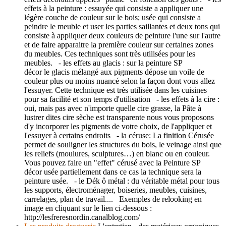
effets à la peinture : essuyée qui consiste a appliquer une
légère couche de couleur sur le bois; usée qui consiste a
peindre le meuble et user les parties saillantes et deux tons qui
consiste à appliquer deux couleurs de peinture l'une sur l'autre
et de faire apparaitre la première couleur sur certaines zones
du meubles. Ces techniques sont très utilisées pour les
meubles. - les effets au glacis : sur la peinture SP
décor le glacis mélangé aux pigments dépose un voile de
couleur plus ou moins nuancé selon la façon dont vous allez
l'essuyer. Cette technique est très utilisée dans les cuisines
pour sa facilité et son temps d'utilisation - les effets à la cire :
oui, mais pas avec n'importe quelle cire grasse, la Pâte à
lustrer dites cire sèche est transparente nous vous proposons
d'y incorporer les pigments de votre choix, de l'appliquer et
l'essuyer à certains endroits - la céruse: La finition Cérusée
permet de souligner les structures du bois, le veinage ainsi que
les reliefs (moulures, sculptures…) en blanc ou en couleur.
Vous pouvez faire un "effet" cérusé avec la Peinture SP
décor usée partiellement dans ce cas la technique sera la
peinture usée. - le Dék ô métal : du véritable métal pour tous
les supports, électroménager, boiseries, meubles, cuisines,
carrelages, plan de travail.... Exemples de relooking en
image en cliquant sur le lien ci-dessous :
http://lesfreresnordin.canalblog.com/