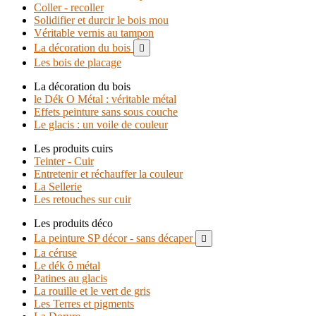
Coller - recoller
Solidifier et durcir le bois mou
Véritable vernis au tampon
La décoration du bois

Les bois de placage
La décoration du bois
le Dék O Métal : véritable métal
Effets peinture sans sous couche
Le glacis : un voile de couleur
Les produits cuirs
Teinter - Cuir
Entretenir et réchauffer la couleur
La Sellerie
Les retouches sur cuir
Les produits déco
La peinture SP décor - sans décaper

La céruse
Le dék ô métal
Patines au glacis
La rouille et le vert de gris
Les Terres et pigments