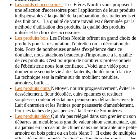
Les outils et accessoires
Les Frères Nordin vous proposent
une sélection d'accessoires pour l'application de leurs produits
indispensables à la qualité de la préparation, des traitements et
des finitions. La qualité de votre travail est déterminée par la
méthode d'utilisation des produits, la qualité des produits
utilisés et le choix des accessoires.
Les produits bois
Les Frères Nordin offrent un grand choix de
produits pour la restauration, l'entretien ou la décoration du
bois. Forts de nombreuses années d'expérience dans ce
domaine, nous attachons beaucoup d'importance à la qualité
de ces produits. C'est pourquoi de nombreux professionnels
de l'ébénisterie nous font confiance...Voici une vidéo pour
donner une seconde vie à des fauteuils, du décireur à la cire !
La technique sera la même sur du mobilier : meubles,
armoires, buffet...
Les produits cuirs
Nettoyer, nourrir progressivement, éviter le
dessèchement, fleur décollée, cuirs épaumés et restituer
souplesse, couleur et éclat aux peausseries défraichies avec le
Lait d'entretien et les Patines pour peausserie d'ameublement.
Pour les taches de gras penser à la Terre de Sommières.
Les produits déco
Qui n'a pas relégué dans son grenier ou son
débarras un meuble sans grande valeur sinon sentimentale, qui
n'a jamais eu l'occasion de chiner dans une brocante une petite
armoire en bois peint ou en bois blanc ? Il existe de multiples
effets décoratifs appelés "patine" en fonction des gouts : - les