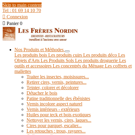
Skip to main content
Tel : 01 69 14 10 70

Connexion

Panier
0
Nos Produits et Méthodes
Les produits bois
Les produits cuirs
Les produits déco
Les
Objets d'Arts
Les Produits Sols
Les produits droguerie
Les
outils et accessoires
Les concentrés du Ménage
Les coffrets et
mallettes
Traiter les insectes, moisissures...
Retirer cires, vernis, peintures...
Teinter, colorer et décolorer
Détacher le bois
Patine traditionnelle des ébénistes
Vernis incolore aspect naturel
Vernis intérieurs - extérieurs
Huiles pour teck et bois exotiques
Nettoyer les vernis, cires, laques...
Cires pour parquet, escalier...
Les retouches : trous, rayures...