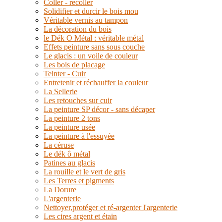
Coller - recoller
Solidifier et durcir le bois mou
Véritable vernis au tampon
La décoration du bois
le Dék O Métal : véritable métal
Effets peinture sans sous couche
Le glacis : un voile de couleur
Les bois de placage
Teinter - Cuir
Entretenir et réchauffer la couleur
La Sellerie
Les retouches sur cuir
La peinture SP décor - sans décaper
La peinture 2 tons
La peinture usée
La peinture à l'essuyée
La céruse
Le dék ô métal
Patines au glacis
La rouille et le vert de gris
Les Terres et pigments
La Dorure
L'argenterie
Nettoyer,protéger et ré-argenter l'argenterie
Les cires argent et étain