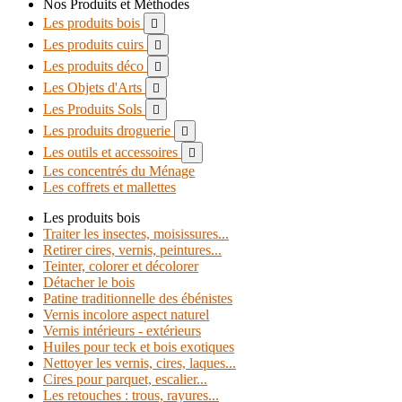
Nos Produits et Méthodes
Les produits bois

Les produits cuirs

Les produits déco

Les Objets d'Arts

Les Produits Sols

Les produits droguerie

Les outils et accessoires

Les concentrés du Ménage
Les coffrets et mallettes
Les produits bois
Traiter les insectes, moisissures...
Retirer cires, vernis, peintures...
Teinter, colorer et décolorer
Détacher le bois
Patine traditionnelle des ébénistes
Vernis incolore aspect naturel
Vernis intérieurs - extérieurs
Huiles pour teck et bois exotiques
Nettoyer les vernis, cires, laques...
Cires pour parquet, escalier...
Les retouches : trous, rayures...