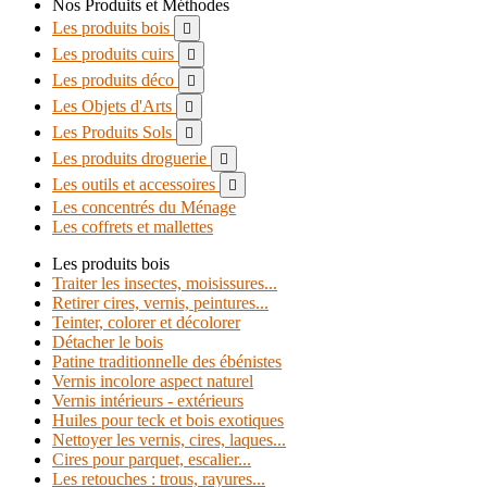
Nos Produits et Méthodes
Les produits bois

Les produits cuirs

Les produits déco

Les Objets d'Arts

Les Produits Sols

Les produits droguerie

Les outils et accessoires

Les concentrés du Ménage
Les coffrets et mallettes
Les produits bois
Traiter les insectes, moisissures...
Retirer cires, vernis, peintures...
Teinter, colorer et décolorer
Détacher le bois
Patine traditionnelle des ébénistes
Vernis incolore aspect naturel
Vernis intérieurs - extérieurs
Huiles pour teck et bois exotiques
Nettoyer les vernis, cires, laques...
Cires pour parquet, escalier...
Les retouches : trous, rayures...