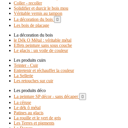
Coller - recoller
Solidifier et durcir le bois mou
Véritable vernis au tampon
La décoration du bois

Les bois de placage
La décoration du bois
le Dék O Métal : véritable métal
Effets peinture sans sous couche
Le glacis : un voile de couleur
Les produits cuirs
Teinter - Cuir
Entretenir et réchauffer la couleur
La Sellerie
Les retouches sur cuir
Les produits déco
La peinture SP décor - sans décaper

La céruse
Le dék ô métal
Patines au glacis
La rouille et le vert de gris
Les Terres et pigments