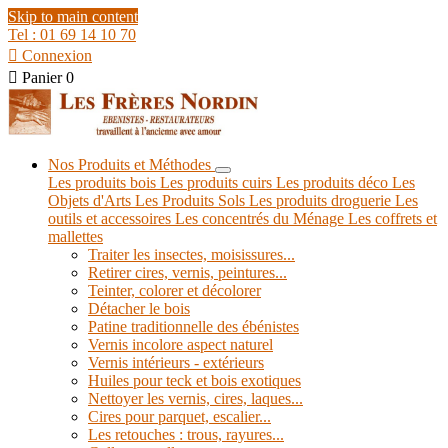
Skip to main content
Tel : 01 69 14 10 70

Connexion

Panier
0
Nos Produits et Méthodes
Les produits bois
Les produits cuirs
Les produits déco
Les
Objets d'Arts
Les Produits Sols
Les produits droguerie
Les
outils et accessoires
Les concentrés du Ménage
Les coffrets et
mallettes
Traiter les insectes, moisissures...
Retirer cires, vernis, peintures...
Teinter, colorer et décolorer
Détacher le bois
Patine traditionnelle des ébénistes
Vernis incolore aspect naturel
Vernis intérieurs - extérieurs
Huiles pour teck et bois exotiques
Nettoyer les vernis, cires, laques...
Cires pour parquet, escalier...
Les retouches : trous, rayures...