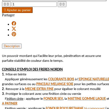





Ajouter au panier
Partager
Description
Un pouvoir mordant qui facilite leur prise, pénétration et assure une
parfaite stabilité de couleur dans le temps.
CONSEILS D'EMPLOI DES FRERES NORDIN
1
. Mise en teinte
Appliquer généreusement les
COLORANTS BOIS
à l
’
EPONGE NATURELL
grandes surfaces ou au
PINCEAU MELANGE SOIE
pour les petites surface
2
. Ressuyer à la
MECHE EXTRA FINE
pour égaliser le colorant mouillé
3
. Protéger le colorant avec une finition cirée ou vernie
F
inition cirée
: appliquer le
FONDUR SEV
,
la
MATTINE GOMME LAQUE
et
A PATINER
F
inition vernie
: appliquer le
FONDUR POLYURETHANE
bi-composant
(a