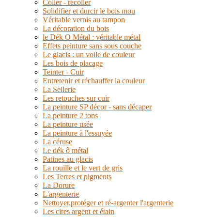
Coller - recoller
Solidifier et durcir le bois mou
Véritable vernis au tampon
La décoration du bois
le Dék O Métal : véritable métal
Effets peinture sans sous couche
Le glacis : un voile de couleur
Les bois de placage
Teinter - Cuir
Entretenir et réchauffer la couleur
La Sellerie
Les retouches sur cuir
La peinture SP décor - sans décaper
La peinture 2 tons
La peinture usée
La peinture à l'essuyée
La céruse
Le dék ô métal
Patines au glacis
La rouille et le vert de gris
Les Terres et pigments
La Dorure
L'argenterie
Nettoyer,protéger et ré-argenter l'argenterie
Les cires argent et étain