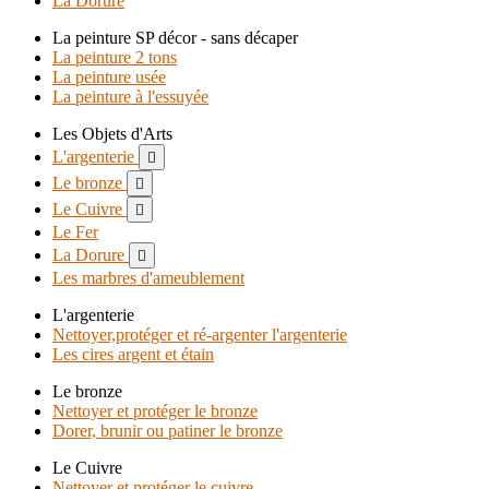
La Dorure
La peinture SP décor - sans décaper
La peinture 2 tons
La peinture usée
La peinture à l'essuyée
Les Objets d'Arts
L'argenterie

Le bronze

Le Cuivre

Le Fer
La Dorure

Les marbres d'ameublement
L'argenterie
Nettoyer,protéger et ré-argenter l'argenterie
Les cires argent et étain
Le bronze
Nettoyer et protéger le bronze
Dorer, brunir ou patiner le bronze
Le Cuivre
Nettoyer et protéger le cuivre