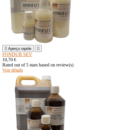

Aperçu rapide

FONDUR SEV
10,70 €
Rated
out of 5 stars based on
review(s)
Voir détails