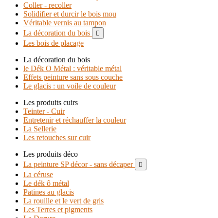
Coller - recoller
Solidifier et durcir le bois mou
Véritable vernis au tampon
La décoration du bois

Les bois de placage
La décoration du bois
le Dék O Métal : véritable métal
Effets peinture sans sous couche
Le glacis : un voile de couleur
Les produits cuirs
Teinter - Cuir
Entretenir et réchauffer la couleur
La Sellerie
Les retouches sur cuir
Les produits déco
La peinture SP décor - sans décaper

La céruse
Le dék ô métal
Patines au glacis
La rouille et le vert de gris
Les Terres et pigments