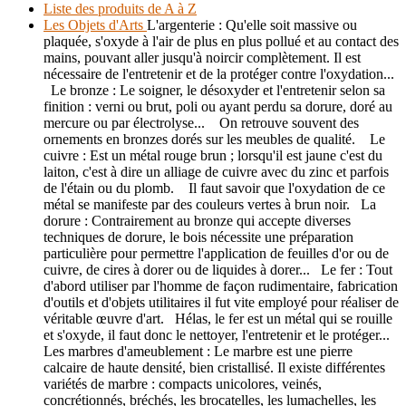
Liste des produits de A à Z
Les Objets d'Arts
L'argenterie : Qu'elle soit massive ou
plaquée, s'oxyde à l'air de plus en plus pollué et au contact des
mains, pouvant aller jusqu'à noircir complètement. Il est
nécessaire de l'entretenir et de la protéger contre l'oxydation...
Le bronze : Le soigner, le désoxyder et l'entretenir selon sa
finition : verni ou brut, poli ou ayant perdu sa dorure, doré au
mercure ou par électrolyse... On retrouve souvent des
ornements en bronzes dorés sur les meubles de qualité. Le
cuivre : Est un métal rouge brun ; lorsqu'il est jaune c'est du
laiton, c'est à dire un alliage de cuivre avec du zinc et parfois
de l'étain ou du plomb. Il faut savoir que l'oxydation de ce
métal se manifeste par des couleurs vertes à brun noir. La
dorure : Contrairement au bronze qui accepte diverses
techniques de dorure, le bois nécessite une préparation
particulière pour permettre l'application de feuilles d'or ou de
cuivre, de cires à dorer ou de liquides à dorer... Le fer : Tout
d'abord utiliser par l'homme de façon rudimentaire, fabrication
d'outils et d'objets utilitaires il fut vite employé pour réaliser de
véritable œuvre d'art. Hélas, le fer est un métal qui se rouille
et s'oxyde, il faut donc le nettoyer, l'entretenir et le protéger...
Les marbres d'ameublement : Le marbre est une pierre
calcaire de haute densité, bien cristallisé. Il existe différentes
variétés de marbre : compacts unicolores, veinés,
concrétionnés, bréchés, les brocatelles, les lumachelles, les