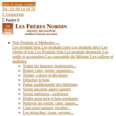
Skip to main content
Tel : 01 69 14 10 70

Connexion

Panier
0
Nos Produits et Méthodes
Les produits bois
Les produits cuirs
Les produits déco
Les
Objets d'Arts
Les Produits Sols
Les produits droguerie
Les
outils et accessoires
Les concentrés du Ménage
Les coffrets et
mallettes
Traiter les insectes, moisissures...
Retirer cires, vernis, peintures...
Teinter, colorer et décolorer
Détacher le bois
Patine traditionnelle des ébénistes
Vernis incolore aspect naturel
Vernis intérieurs - extérieurs
Huiles pour teck et bois exotiques
Nettoyer les vernis, cires, laques...
Cires pour parquet, escalier...
Les retouches : trous, rayures...