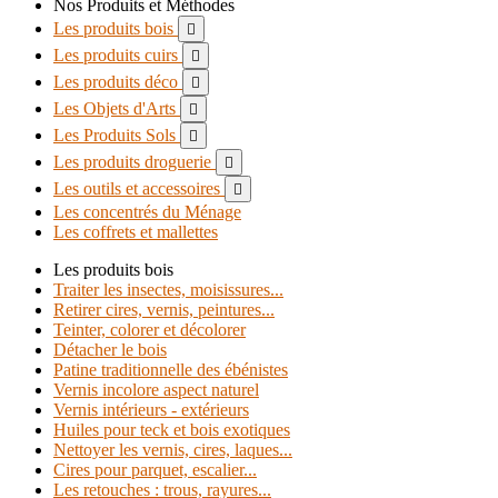
Nos Produits et Méthodes
Les produits bois

Les produits cuirs

Les produits déco

Les Objets d'Arts

Les Produits Sols

Les produits droguerie

Les outils et accessoires

Les concentrés du Ménage
Les coffrets et mallettes
Les produits bois
Traiter les insectes, moisissures...
Retirer cires, vernis, peintures...
Teinter, colorer et décolorer
Détacher le bois
Patine traditionnelle des ébénistes
Vernis incolore aspect naturel
Vernis intérieurs - extérieurs
Huiles pour teck et bois exotiques
Nettoyer les vernis, cires, laques...
Cires pour parquet, escalier...
Les retouches : trous, rayures...