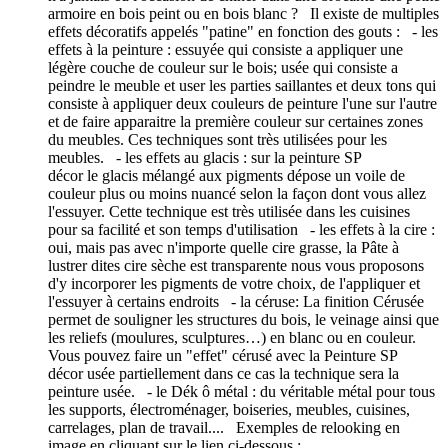
armoire en bois peint ou en bois blanc ? Il existe de multiples
effets décoratifs appelés "patine" en fonction des gouts : - les
effets à la peinture : essuyée qui consiste a appliquer une
légère couche de couleur sur le bois; usée qui consiste a
peindre le meuble et user les parties saillantes et deux tons qui
consiste à appliquer deux couleurs de peinture l'une sur l'autre
et de faire apparaitre la première couleur sur certaines zones
du meubles. Ces techniques sont très utilisées pour les
meubles. - les effets au glacis : sur la peinture SP
décor le glacis mélangé aux pigments dépose un voile de
couleur plus ou moins nuancé selon la façon dont vous allez
l'essuyer. Cette technique est très utilisée dans les cuisines
pour sa facilité et son temps d'utilisation - les effets à la cire :
oui, mais pas avec n'importe quelle cire grasse, la Pâte à
lustrer dites cire sèche est transparente nous vous proposons
d'y incorporer les pigments de votre choix, de l'appliquer et
l'essuyer à certains endroits - la céruse: La finition Cérusée
permet de souligner les structures du bois, le veinage ainsi que
les reliefs (moulures, sculptures…) en blanc ou en couleur.
Vous pouvez faire un "effet" cérusé avec la Peinture SP
décor usée partiellement dans ce cas la technique sera la
peinture usée. - le Dék ô métal : du véritable métal pour tous
les supports, électroménager, boiseries, meubles, cuisines,
carrelages, plan de travail.... Exemples de relooking en
image en cliquant sur le lien ci-dessous :