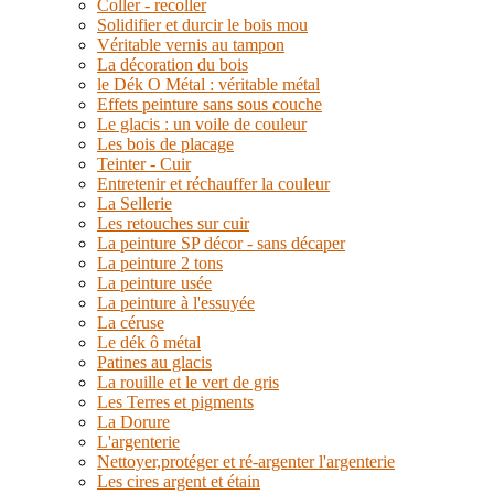
Coller - recoller
Solidifier et durcir le bois mou
Véritable vernis au tampon
La décoration du bois
le Dék O Métal : véritable métal
Effets peinture sans sous couche
Le glacis : un voile de couleur
Les bois de placage
Teinter - Cuir
Entretenir et réchauffer la couleur
La Sellerie
Les retouches sur cuir
La peinture SP décor - sans décaper
La peinture 2 tons
La peinture usée
La peinture à l'essuyée
La céruse
Le dék ô métal
Patines au glacis
La rouille et le vert de gris
Les Terres et pigments
La Dorure
L'argenterie
Nettoyer,protéger et ré-argenter l'argenterie
Les cires argent et étain