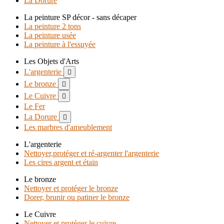
La Dorure
La peinture SP décor - sans décaper
La peinture 2 tons
La peinture usée
La peinture à l'essuyée
Les Objets d'Arts
L'argenterie

Le bronze

Le Cuivre

Le Fer
La Dorure

Les marbres d'ameublement
L'argenterie
Nettoyer,protéger et ré-argenter l'argenterie
Les cires argent et étain
Le bronze
Nettoyer et protéger le bronze
Dorer, brunir ou patiner le bronze
Le Cuivre
Nettoyer et protéger le cuivre