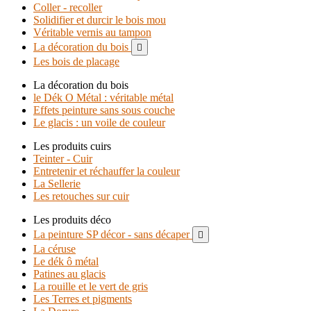
Coller - recoller
Solidifier et durcir le bois mou
Véritable vernis au tampon
La décoration du bois

Les bois de placage
La décoration du bois
le Dék O Métal : véritable métal
Effets peinture sans sous couche
Le glacis : un voile de couleur
Les produits cuirs
Teinter - Cuir
Entretenir et réchauffer la couleur
La Sellerie
Les retouches sur cuir
Les produits déco
La peinture SP décor - sans décaper

La céruse
Le dék ô métal
Patines au glacis
La rouille et le vert de gris
Les Terres et pigments