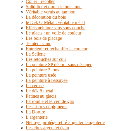
Coller - recoller
Solidifier et durcir le bois mou
Véritable vernis au tampon
La décoration du bois
le Dék O Métal : véritable métal
Effets peinture sans sous couche
Le glacis : un voile de couleur
Les bois de placage
Teinter - Cuir
Entretenir et réchauffer la couleur
La Sellerie
Les retouches sur cuir
La peinture SP décor - sans décaper
La peinture 2 tons
La peinture usée
La peinture à l'essuyée
La céruse
Le dék ô métal
Patines au glacis
La rouille et le vert de gris
Les Terres et pigments
La Dorure
L'argenterie
Nettoyer,protéger et ré-argenter l'argenterie
Les cires argent et étain