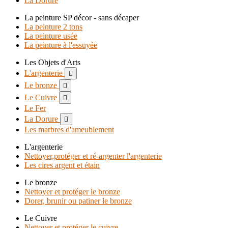
La Dorure
La peinture SP décor - sans décaper
La peinture 2 tons
La peinture usée
La peinture à l'essuyée
Les Objets d'Arts
L'argenterie

Le bronze

Le Cuivre

Le Fer
La Dorure

Les marbres d'ameublement
L'argenterie
Nettoyer,protéger et ré-argenter l'argenterie
Les cires argent et étain
Le bronze
Nettoyer et protéger le bronze
Dorer, brunir ou patiner le bronze
Le Cuivre
Nettoyer et protéger le cuivre