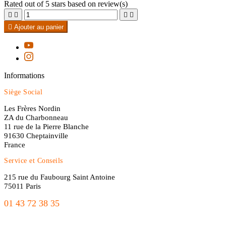
Rated
out of 5 stars based on
review(s)





Ajouter au panier
Informations
Siège Social
Les Frères Nordin
ZA du Charbonneau
11 rue de la Pierre Blanche
91630 Cheptainville
France
Service et Conseils
215 rue du Faubourg Saint Antoine
75011 Paris
01 43 72 38 35
freres.nordin@gmail.com