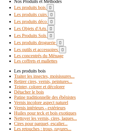
Nos Produits et Méthodes
Les produits bois

Les produits cuirs

Les produits déco

Les Objets d'Arts

Les Produits Sols

Les produits droguerie

Les outils et accessoires

Les concentrés du Ménage
Les coffrets et mallettes
Les produits bois
Traiter les insectes, moisissures...
Retirer cires, vernis, peintures...
Teinter, colorer et décolorer
Détacher le bois
Patine traditionnelle des ébénistes
Vernis incolore aspect naturel
Vernis intérieurs - extérieurs
Huiles pour teck et bois exotiques
Nettoyer les vernis, cires, laques...
Cires pour parquet, escalier...
Les retouches : trous, rayures...