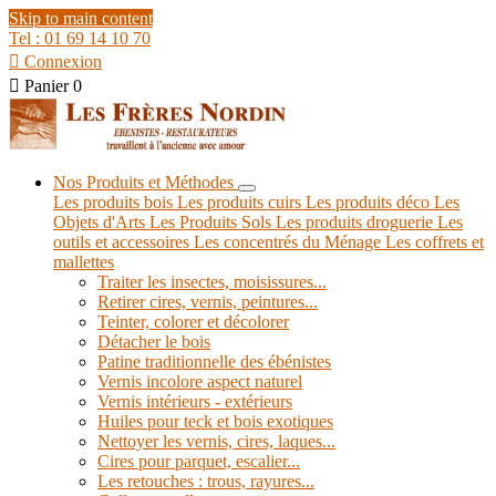
Skip to main content
Tel : 01 69 14 10 70

Connexion

Panier
0
Nos Produits et Méthodes
Les produits bois
Les produits cuirs
Les produits déco
Les
Objets d'Arts
Les Produits Sols
Les produits droguerie
Les
outils et accessoires
Les concentrés du Ménage
Les coffrets et
mallettes
Traiter les insectes, moisissures...
Retirer cires, vernis, peintures...
Teinter, colorer et décolorer
Détacher le bois
Patine traditionnelle des ébénistes
Vernis incolore aspect naturel
Vernis intérieurs - extérieurs
Huiles pour teck et bois exotiques
Nettoyer les vernis, cires, laques...
Cires pour parquet, escalier...
Les retouches : trous, rayures...