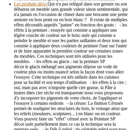
Les produits déco
Qui n'a pas relégué dans son grenier ou son
débarras un meuble sans grande valeur sinon sentimentale, qui
n'a jamais eu l'occasion de chiner dans une brocante une petite
armoire en bois peint ou en bois blanc ? Il existe de multiples
effets décoratifs appelés "patine" en fonction des gouts : - les
effets à la peinture : essuyée qui consiste a appliquer une
légère couche de couleur sur le bois; usée qui consiste a
peindre le meuble et user les parties saillantes et deux tons qui
consiste à appliquer deux couleurs de peinture l'une sur l'autre
et de faire apparaitre la première couleur sur certaines zones
du meubles. Ces techniques sont très utilisées pour les
meubles. - les effets au glacis : sur la peinture SP
décor le glacis mélangé aux pigments dépose un voile de
couleur plus ou moins nuancé selon la façon dont vous allez
l'essuyer. Cette technique est très utilisée dans les cuisines
pour sa facilité et son temps d'utilisation - les effets à la cire :
oui, mais pas avec n'importe quelle cire grasse, la Pâte à
lustrer dites cire sèche est transparente nous vous proposons
d'y incorporer les pigments de votre choix, de l'appliquer et
l'essuyer à certains endroits - la céruse: La finition Cérusée
permet de souligner les structures du bois, le veinage ainsi que
les reliefs (moulures, sculptures…) en blanc ou en couleur.
Vous pouvez faire un "effet" cérusé avec la Peinture SP
décor usée partiellement dans ce cas la technique sera la
peinture usée. - le Dék ô métal : du véritable métal pour tous