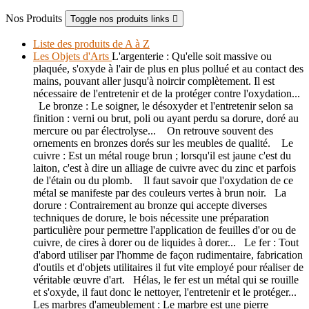
Nos Produits
Toggle nos produits links

Liste des produits de A à Z
Les Objets d'Arts
L'argenterie : Qu'elle soit massive ou
plaquée, s'oxyde à l'air de plus en plus pollué et au contact des
mains, pouvant aller jusqu'à noircir complètement. Il est
nécessaire de l'entretenir et de la protéger contre l'oxydation...
Le bronze : Le soigner, le désoxyder et l'entretenir selon sa
finition : verni ou brut, poli ou ayant perdu sa dorure, doré au
mercure ou par électrolyse... On retrouve souvent des
ornements en bronzes dorés sur les meubles de qualité. Le
cuivre : Est un métal rouge brun ; lorsqu'il est jaune c'est du
laiton, c'est à dire un alliage de cuivre avec du zinc et parfois
de l'étain ou du plomb. Il faut savoir que l'oxydation de ce
métal se manifeste par des couleurs vertes à brun noir. La
dorure : Contrairement au bronze qui accepte diverses
techniques de dorure, le bois nécessite une préparation
particulière pour permettre l'application de feuilles d'or ou de
cuivre, de cires à dorer ou de liquides à dorer... Le fer : Tout
d'abord utiliser par l'homme de façon rudimentaire, fabrication
d'outils et d'objets utilitaires il fut vite employé pour réaliser de
véritable œuvre d'art. Hélas, le fer est un métal qui se rouille
et s'oxyde, il faut donc le nettoyer, l'entretenir et le protéger...
Les marbres d'ameublement : Le marbre est une pierre