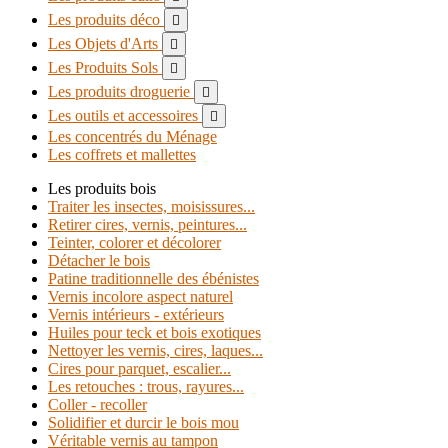
Les produits déco

Les Objets d'Arts

Les Produits Sols

Les produits droguerie

Les outils et accessoires

Les concentrés du Ménage
Les coffrets et mallettes
Les produits bois
Traiter les insectes, moisissures...
Retirer cires, vernis, peintures...
Teinter, colorer et décolorer
Détacher le bois
Patine traditionnelle des ébénistes
Vernis incolore aspect naturel
Vernis intérieurs - extérieurs
Huiles pour teck et bois exotiques
Nettoyer les vernis, cires, laques...
Cires pour parquet, escalier...
Les retouches : trous, rayures...
Coller - recoller
Solidifier et durcir le bois mou
Véritable vernis au tampon