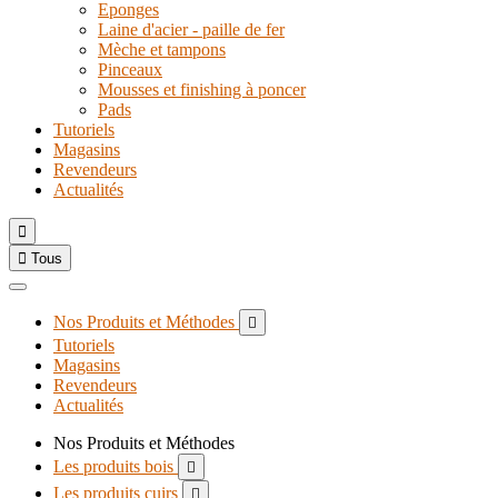
Eponges
Laine d'acier - paille de fer
Mèche et tampons
Pinceaux
Mousses et finishing à poncer
Pads
Tutoriels
Magasins
Revendeurs
Actualités


Tous
Nos Produits et Méthodes

Tutoriels
Magasins
Revendeurs
Actualités
Nos Produits et Méthodes
Les produits bois

Les produits cuirs
