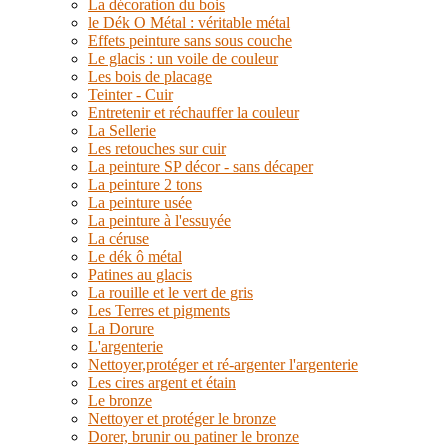
La décoration du bois
le Dék O Métal : véritable métal
Effets peinture sans sous couche
Le glacis : un voile de couleur
Les bois de placage
Teinter - Cuir
Entretenir et réchauffer la couleur
La Sellerie
Les retouches sur cuir
La peinture SP décor - sans décaper
La peinture 2 tons
La peinture usée
La peinture à l'essuyée
La céruse
Le dék ô métal
Patines au glacis
La rouille et le vert de gris
Les Terres et pigments
La Dorure
L'argenterie
Nettoyer,protéger et ré-argenter l'argenterie
Les cires argent et étain
Le bronze
Nettoyer et protéger le bronze
Dorer, brunir ou patiner le bronze