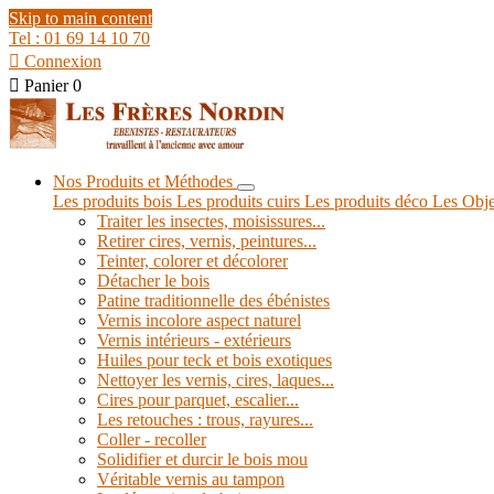
Skip to main content
Tel : 01 69 14 10 70

Connexion

Panier
0
Nos Produits et Méthodes
Les produits bois
Les produits cuirs
Les produits déco
Les Obje
Traiter les insectes, moisissures...
Retirer cires, vernis, peintures...
Teinter, colorer et décolorer
Détacher le bois
Patine traditionnelle des ébénistes
Vernis incolore aspect naturel
Vernis intérieurs - extérieurs
Huiles pour teck et bois exotiques
Nettoyer les vernis, cires, laques...
Cires pour parquet, escalier...
Les retouches : trous, rayures...
Coller - recoller
Solidifier et durcir le bois mou
Véritable vernis au tampon