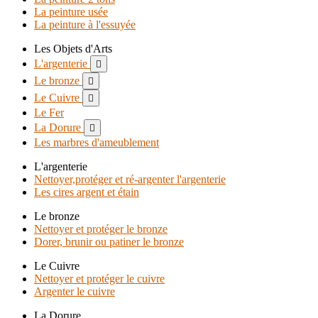
La peinture usée
La peinture à l'essuyée
Les Objets d'Arts
L'argenterie

Le bronze

Le Cuivre

Le Fer
La Dorure

Les marbres d'ameublement
L'argenterie
Nettoyer,protéger et ré-argenter l'argenterie
Les cires argent et étain
Le bronze
Nettoyer et protéger le bronze
Dorer, brunir ou patiner le bronze
Le Cuivre
Nettoyer et protéger le cuivre
Argenter le cuivre
La Dorure