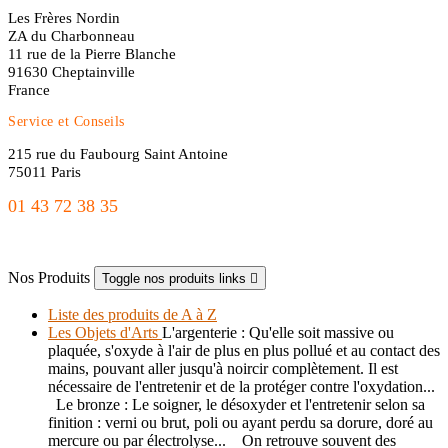
Les Frères Nordin
ZA du Charbonneau
11 rue de la Pierre Blanche
91630 Cheptainville
France
Service et Conseils
215 rue du Faubourg Saint Antoine
75011 Paris
01 43 72 38 35
freres.nordin@gmail.com
Nos Produits
Toggle nos produits links

Liste des produits de A à Z
Les Objets d'Arts
L'argenterie : Qu'elle soit massive ou
plaquée, s'oxyde à l'air de plus en plus pollué et au contact des
mains, pouvant aller jusqu'à noircir complètement. Il est
nécessaire de l'entretenir et de la protéger contre l'oxydation...
Le bronze : Le soigner, le désoxyder et l'entretenir selon sa
finition : verni ou brut, poli ou ayant perdu sa dorure, doré au
mercure ou par électrolyse... On retrouve souvent des