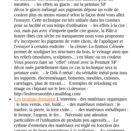
meubles. - les effets au glacis : sur la peinture SP
décor le glacis mélangé aux pigments dépose un voile de
couleur plus ou moins nuancé selon la façon dont vous allez
l'essuyer. Cette technique est très utilisée dans les cuisines
pour sa facilité et son temps d'utilisation - les effets à la cire :
oui, mais pas avec n'importe quelle cire grasse, la Pâte à
lustrer dites cire sèche est transparente nous vous proposons
d'y incorporer les pigments de votre choix, de l'appliquer et
l'essuyer à certains endroits - la céruse: La finition Cérusée
permet de souligner les structures du bois, le veinage ainsi que
les reliefs (moulures, sculptures…) en blanc ou en couleur.
Vous pouvez faire un "effet" cérusé avec la Peinture SP
décor usée partiellement dans ce cas la technique sera la
peinture usée. - le Dék ô métal : du véritable métal pour tous
les supports, électroménager, boiseries, meubles, cuisines,
carrelages, plan de travail.... Exemples de relooking en
image en cliquant sur le lien ci-dessous :
http://lesfreresnordin.canalblog.com/
Les produits droguerie
L'entretien - des matériaux organiques
: le bois vernis, ciré, huilé... - des matériaux minéraux : le
marbre, la pierre, la terre cuite... - des matériaux métalliques :
le bronze, l'argent, le fer... Nécessite une attention
particulière et l'utilisation de produits peu agressifs... Le
rythme d'entretien des matériaux est réglé en fonction des
saisons et de leurs expositions à la pollution : Au printemps