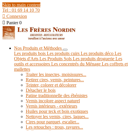
Skip to main content
Tel : 01 69 14 10 70

Connexion

Panier
0
Nos Produits et Méthodes
Les produits bois
Les produits cuirs
Les produits déco
Les
Objets d'Arts
Les Produits Sols
Les produits droguerie
Les
outils et accessoires
Les concentrés du Ménage
Les coffrets et
mallettes
Traiter les insectes, moisissures...
Retirer cires, vernis, peintures...
Teinter, colorer et décolorer
Détacher le bois
Patine traditionnelle des ébénistes
Vernis incolore aspect naturel
Vernis intérieurs - extérieurs
Huiles pour teck et bois exotiques
Nettoyer les vernis, cires, laques...
Cires pour parquet, escalier...
Les retouches : trous, rayures...