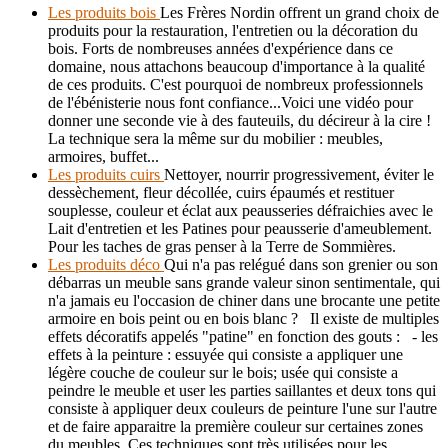
Les produits bois
Les Frères Nordin offrent un grand choix de
produits pour la restauration, l'entretien ou la décoration du
bois. Forts de nombreuses années d'expérience dans ce
domaine, nous attachons beaucoup d'importance à la qualité
de ces produits. C'est pourquoi de nombreux professionnels
de l'ébénisterie nous font confiance...Voici une vidéo pour
donner une seconde vie à des fauteuils, du décireur à la cire !
La technique sera la même sur du mobilier : meubles,
armoires, buffet...
Les produits cuirs
Nettoyer, nourrir progressivement, éviter le
dessèchement, fleur décollée, cuirs épaumés et restituer
souplesse, couleur et éclat aux peausseries défraichies avec le
Lait d'entretien et les Patines pour peausserie d'ameublement.
Pour les taches de gras penser à la Terre de Sommières.
Les produits déco
Qui n'a pas relégué dans son grenier ou son
débarras un meuble sans grande valeur sinon sentimentale, qui
n'a jamais eu l'occasion de chiner dans une brocante une petite
armoire en bois peint ou en bois blanc ? Il existe de multiples
effets décoratifs appelés "patine" en fonction des gouts : - les
effets à la peinture : essuyée qui consiste a appliquer une
légère couche de couleur sur le bois; usée qui consiste a
peindre le meuble et user les parties saillantes et deux tons qui
consiste à appliquer deux couleurs de peinture l'une sur l'autre
et de faire apparaitre la première couleur sur certaines zones
du meubles. Ces techniques sont très utilisées pour les