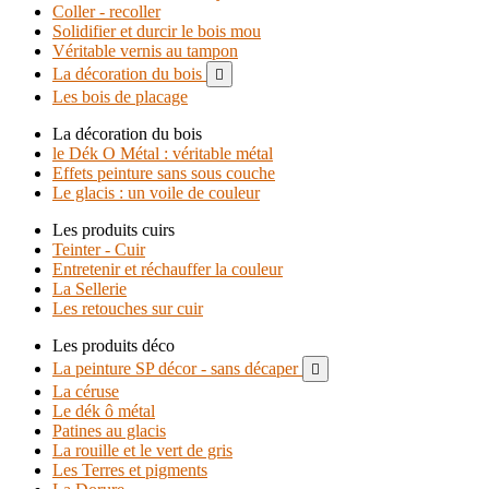
Coller - recoller
Solidifier et durcir le bois mou
Véritable vernis au tampon
La décoration du bois

Les bois de placage
La décoration du bois
le Dék O Métal : véritable métal
Effets peinture sans sous couche
Le glacis : un voile de couleur
Les produits cuirs
Teinter - Cuir
Entretenir et réchauffer la couleur
La Sellerie
Les retouches sur cuir
Les produits déco
La peinture SP décor - sans décaper

La céruse
Le dék ô métal
Patines au glacis
La rouille et le vert de gris
Les Terres et pigments