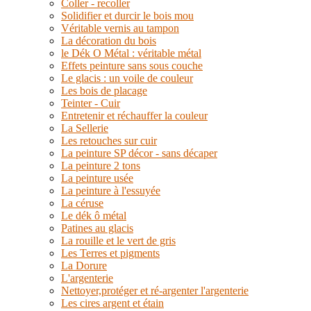
Coller - recoller
Solidifier et durcir le bois mou
Véritable vernis au tampon
La décoration du bois
le Dék O Métal : véritable métal
Effets peinture sans sous couche
Le glacis : un voile de couleur
Les bois de placage
Teinter - Cuir
Entretenir et réchauffer la couleur
La Sellerie
Les retouches sur cuir
La peinture SP décor - sans décaper
La peinture 2 tons
La peinture usée
La peinture à l'essuyée
La céruse
Le dék ô métal
Patines au glacis
La rouille et le vert de gris
Les Terres et pigments
La Dorure
L'argenterie
Nettoyer,protéger et ré-argenter l'argenterie
Les cires argent et étain