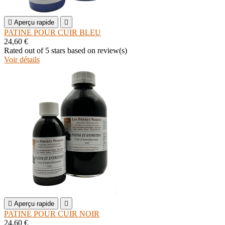

Aperçu rapide

PATINE POUR CUIR BLEU
24,60 €
Rated
out of 5 stars based on
review(s)
Voir détails

Aperçu rapide

PATINE POUR CUIR NOIR
24,60 €