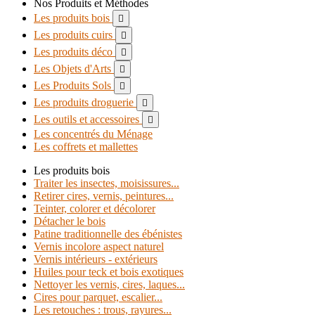
Nos Produits et Méthodes
Les produits bois

Les produits cuirs

Les produits déco

Les Objets d'Arts

Les Produits Sols

Les produits droguerie

Les outils et accessoires

Les concentrés du Ménage
Les coffrets et mallettes
Les produits bois
Traiter les insectes, moisissures...
Retirer cires, vernis, peintures...
Teinter, colorer et décolorer
Détacher le bois
Patine traditionnelle des ébénistes
Vernis incolore aspect naturel
Vernis intérieurs - extérieurs
Huiles pour teck et bois exotiques
Nettoyer les vernis, cires, laques...
Cires pour parquet, escalier...
Les retouches : trous, rayures...