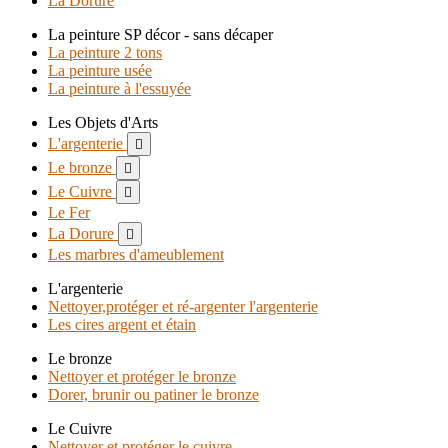
La Dorure
La peinture SP décor - sans décaper
La peinture 2 tons
La peinture usée
La peinture à l'essuyée
Les Objets d'Arts
L'argenterie

Le bronze

Le Cuivre

Le Fer
La Dorure

Les marbres d'ameublement
L'argenterie
Nettoyer,protéger et ré-argenter l'argenterie
Les cires argent et étain
Le bronze
Nettoyer et protéger le bronze
Dorer, brunir ou patiner le bronze
Le Cuivre
Nettoyer et protéger le cuivre