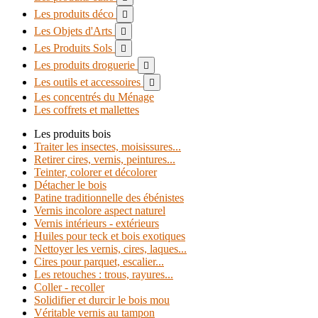
Les produits déco

Les Objets d'Arts

Les Produits Sols

Les produits droguerie

Les outils et accessoires

Les concentrés du Ménage
Les coffrets et mallettes
Les produits bois
Traiter les insectes, moisissures...
Retirer cires, vernis, peintures...
Teinter, colorer et décolorer
Détacher le bois
Patine traditionnelle des ébénistes
Vernis incolore aspect naturel
Vernis intérieurs - extérieurs
Huiles pour teck et bois exotiques
Nettoyer les vernis, cires, laques...
Cires pour parquet, escalier...
Les retouches : trous, rayures...
Coller - recoller
Solidifier et durcir le bois mou
Véritable vernis au tampon