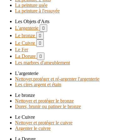
La peinture usée
La peinture à l'essuyée
Les Objets d'Arts
L'argenterie

Le bronze

Le Cuivre

Le Fer
La Dorure

Les marbres d'ameublement
L'argenterie
Nettoyer,protéger et ré-argenter l'argenterie
Les cires argent et étain
Le bronze
Nettoyer et protéger le bronze
Dorer, brunir ou patiner le bronze
Le Cuivre
Nettoyer et protéger le cuivre
Argenter le cuivre
La Dorure