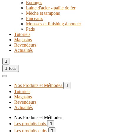
Eponges
Laine d'acier - paille de fer
Mèche et tampons
Pinceaux
Mousses et finishing à poncer
Pads
Tutoriels
Magasins
Revendeurs
Actualités


Tous
Nos Produits et Méthodes

Tutoriels
Magasins
Revendeurs
Actualités
Nos Produits et Méthodes
Les produits bois

Les produits cuirs
