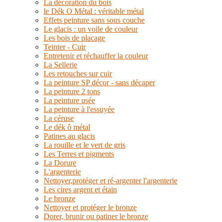
La décoration du bois
le Dék O Métal : véritable métal
Effets peinture sans sous couche
Le glacis : un voile de couleur
Les bois de placage
Teinter - Cuir
Entretenir et réchauffer la couleur
La Sellerie
Les retouches sur cuir
La peinture SP décor - sans décaper
La peinture 2 tons
La peinture usée
La peinture à l'essuyée
La céruse
Le dék ô métal
Patines au glacis
La rouille et le vert de gris
Les Terres et pigments
La Dorure
L'argenterie
Nettoyer,protéger et ré-argenter l'argenterie
Les cires argent et étain
Le bronze
Nettoyer et protéger le bronze
Dorer, brunir ou patiner le bronze