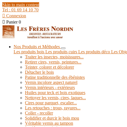
Skip to main content
Tel : 01 69 14 10 70

Connexion

Panier
0
Nos Produits et Méthodes
Les produits bois
Les produits cuirs
Les produits déco
Les Obje
Traiter les insectes, moisissures...
Retirer cires, vernis, peintures...
Teinter, colorer et décolorer
Détacher le bois
Patine traditionnelle des ébénistes
Vernis incolore aspect naturel
Vernis intérieurs - extérieurs
Huiles pour teck et bois exotiques
Nettoyer les vernis, cires, laques...
Cires pour parquet, escalier...
Les retouches : trous, rayures...
Coller - recoller
Solidifier et durcir le bois mou
Véritable vernis au tampon