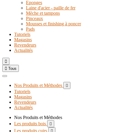
Eponges
Laine d'acier - paille de fer
Mèche et tampons
Pinceaux
Mousses et finishing à poncer
Pads
Tutoriels
Magasins
Revendeurs
Actualités


Tous
Nos Produits et Méthodes

Tutoriels
Magasins
Revendeurs
Actualités
Nos Produits et Méthodes
Les produits bois

Les produits cuirs
