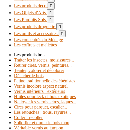
Les produits déco

Les Objets d'Arts

Les Produits Sols

Les produits droguerie

Les outils et accessoires

Les concentrés du Ménage
Les coffrets et mallettes
Les produits bois
Traiter les insectes, moisissures...
Retirer cires, vernis, peintures...
Teinter, colorer et décolorer
Détacher le bois
Patine traditionnelle des ébénistes
Vernis incolore aspect naturel
Vernis intérieurs - extérieurs
Huiles pour teck et bois exotiques
Nettoyer les vernis, cires, laques...
Cires pour parquet, escalier...
Les retouches : trous, rayures...
Coller - recoller
Solidifier et durcir le bois mou
Véritable vernis au tampon