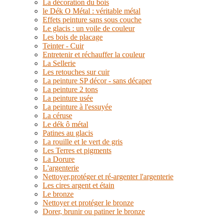
La décoration du bois
le Dék O Métal : véritable métal
Effets peinture sans sous couche
Le glacis : un voile de couleur
Les bois de placage
Teinter - Cuir
Entretenir et réchauffer la couleur
La Sellerie
Les retouches sur cuir
La peinture SP décor - sans décaper
La peinture 2 tons
La peinture usée
La peinture à l'essuyée
La céruse
Le dék ô métal
Patines au glacis
La rouille et le vert de gris
Les Terres et pigments
La Dorure
L'argenterie
Nettoyer,protéger et ré-argenter l'argenterie
Les cires argent et étain
Le bronze
Nettoyer et protéger le bronze
Dorer, brunir ou patiner le bronze