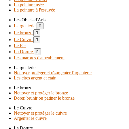
La peinture usée
La peinture à l'essuyée
Les Objets d'Arts
L'argenterie

Le bronze

Le Cuivre

Le Fer
La Dorure

Les marbres d'ameublement
L'argenterie
Nettoyer,protéger et ré-argenter l'argenterie
Les cires argent et étain
Le bronze
Nettoyer et protéger le bronze
Dorer, brunir ou patiner le bronze
Le Cuivre
Nettoyer et protéger le cuivre
Argenter le cuivre
La Dorure