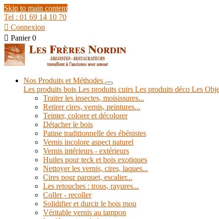
Skip to main content
Tel : 01 69 14 10 70

Connexion

Panier
0
Nos Produits et Méthodes
Les produits bois
Les produits cuirs
Les produits déco
Les Obje
Traiter les insectes, moisissures...
Retirer cires, vernis, peintures...
Teinter, colorer et décolorer
Détacher le bois
Patine traditionnelle des ébénistes
Vernis incolore aspect naturel
Vernis intérieurs - extérieurs
Huiles pour teck et bois exotiques
Nettoyer les vernis, cires, laques...
Cires pour parquet, escalier...
Les retouches : trous, rayures...
Coller - recoller
Solidifier et durcir le bois mou
Véritable vernis au tampon