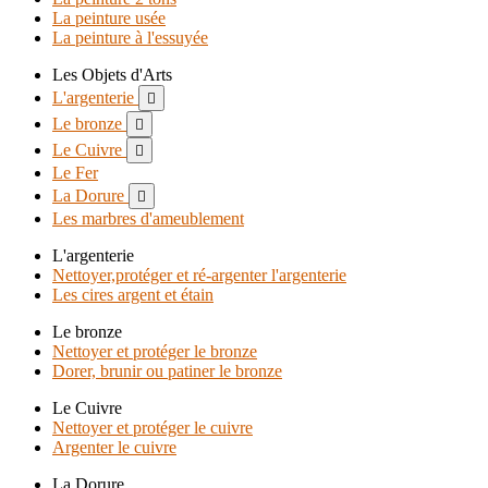
La peinture usée
La peinture à l'essuyée
Les Objets d'Arts
L'argenterie

Le bronze

Le Cuivre

Le Fer
La Dorure

Les marbres d'ameublement
L'argenterie
Nettoyer,protéger et ré-argenter l'argenterie
Les cires argent et étain
Le bronze
Nettoyer et protéger le bronze
Dorer, brunir ou patiner le bronze
Le Cuivre
Nettoyer et protéger le cuivre
Argenter le cuivre
La Dorure