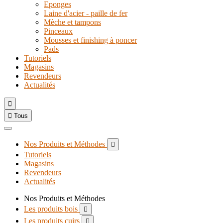
Eponges
Laine d'acier - paille de fer
Mèche et tampons
Pinceaux
Mousses et finishing à poncer
Pads
Tutoriels
Magasins
Revendeurs
Actualités


Tous
Nos Produits et Méthodes

Tutoriels
Magasins
Revendeurs
Actualités
Nos Produits et Méthodes
Les produits bois

Les produits cuirs
