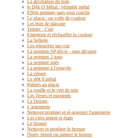
La décoration du bois
le Dék O Métal : véritable métal
Effets peinture sans sous couche
Le glacis : un voile de couleur
Les bois de placage
Teinter - Cuir
Entretenir et réchauffer la couleur
La Sellerie
Les retouches sur cuir
La peinture SP décor - sans décaper
La peinture 2 tons
La peinture usée
La peinture à l'essuyée
La céruse
Le dék ô métal
Patines au glacis
La rouille et le vert de gris
Les Terres et pigments
La Dorure
L'argenterie
Nettoyer,protéger et ré-argenter l'argenterie
Les cires argent et étain
Le bronze
Nettoyer et protéger le bronze
Dorer, brunir ou patiner le bronze