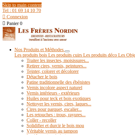
Skip to main content
Tel : 01 69 14 10 70

Connexion

Panier
0
Nos Produits et Méthodes
Les produits bois
Les produits cuirs
Les produits déco
Les Obje
Traiter les insectes, moisissures...
Retirer cires, vernis, peintures...
Teinter, colorer et décolorer
Détacher le bois
Patine traditionnelle des ébénistes
Vernis incolore aspect naturel
Vernis intérieurs - extérieurs
Huiles pour teck et bois exotiques
Nettoyer les vernis, cires, laques...
Cires pour parquet, escalier...
Les retouches : trous, rayures...
Coller - recoller
Solidifier et durcir le bois mou
Véritable vernis au tampon