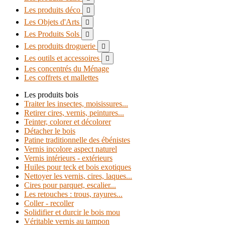
Les produits déco

Les Objets d'Arts

Les Produits Sols

Les produits droguerie

Les outils et accessoires

Les concentrés du Ménage
Les coffrets et mallettes
Les produits bois
Traiter les insectes, moisissures...
Retirer cires, vernis, peintures...
Teinter, colorer et décolorer
Détacher le bois
Patine traditionnelle des ébénistes
Vernis incolore aspect naturel
Vernis intérieurs - extérieurs
Huiles pour teck et bois exotiques
Nettoyer les vernis, cires, laques...
Cires pour parquet, escalier...
Les retouches : trous, rayures...
Coller - recoller
Solidifier et durcir le bois mou
Véritable vernis au tampon