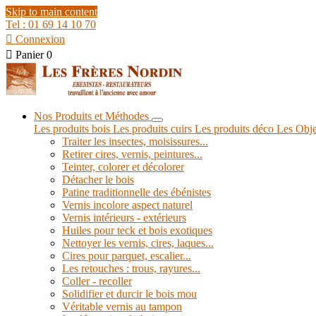
Skip to main content
Tel : 01 69 14 10 70

Connexion

Panier
0
Nos Produits et Méthodes
Les produits bois
Les produits cuirs
Les produits déco
Les Obje
Traiter les insectes, moisissures...
Retirer cires, vernis, peintures...
Teinter, colorer et décolorer
Détacher le bois
Patine traditionnelle des ébénistes
Vernis incolore aspect naturel
Vernis intérieurs - extérieurs
Huiles pour teck et bois exotiques
Nettoyer les vernis, cires, laques...
Cires pour parquet, escalier...
Les retouches : trous, rayures...
Coller - recoller
Solidifier et durcir le bois mou
Véritable vernis au tampon