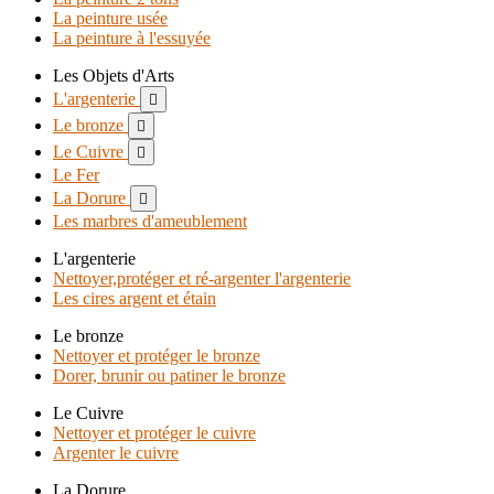
La peinture usée
La peinture à l'essuyée
Les Objets d'Arts
L'argenterie

Le bronze

Le Cuivre

Le Fer
La Dorure

Les marbres d'ameublement
L'argenterie
Nettoyer,protéger et ré-argenter l'argenterie
Les cires argent et étain
Le bronze
Nettoyer et protéger le bronze
Dorer, brunir ou patiner le bronze
Le Cuivre
Nettoyer et protéger le cuivre
Argenter le cuivre
La Dorure