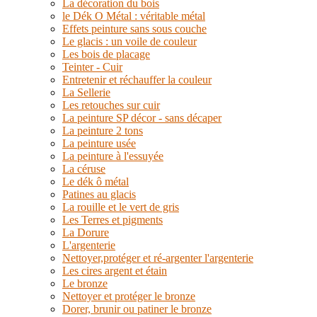
La décoration du bois
le Dék O Métal : véritable métal
Effets peinture sans sous couche
Le glacis : un voile de couleur
Les bois de placage
Teinter - Cuir
Entretenir et réchauffer la couleur
La Sellerie
Les retouches sur cuir
La peinture SP décor - sans décaper
La peinture 2 tons
La peinture usée
La peinture à l'essuyée
La céruse
Le dék ô métal
Patines au glacis
La rouille et le vert de gris
Les Terres et pigments
La Dorure
L'argenterie
Nettoyer,protéger et ré-argenter l'argenterie
Les cires argent et étain
Le bronze
Nettoyer et protéger le bronze
Dorer, brunir ou patiner le bronze