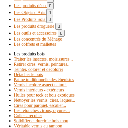
Les produits déco

Les Objets d'Arts

Les Produits Sols

Les produits droguerie

Les outils et accessoires

Les concentrés du Ménage
Les coffrets et mallettes
Les produits bois
Traiter les insectes, moisissures...
Retirer cires, vernis, peintures...
Teinter, colorer et décolorer
Détacher le bois
Patine traditionnelle des ébénistes
Vernis incolore aspect naturel
Vernis intérieurs - extérieurs
Huiles pour teck et bois exotiques
Nettoyer les vernis, cires, laques...
Cires pour parquet, escalier...
Les retouches : trous, rayures...
Coller - recoller
Solidifier et durcir le bois mou
Véritable vernis au tampon