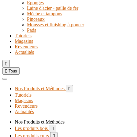
Eponges
Laine d'acier - paille de fer
Mèche et tampons
Pinceaux
Mousses et finishing à poncer
Pads
Tutoriels
Magasins
Revendeurs
Actualités


Tous
Nos Produits et Méthodes

Tutoriels
Magasins
Revendeurs
Actualités
Nos Produits et Méthodes
Les produits bois

Les produits cuirs
