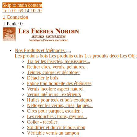
Skip to main content
Tel : 01 69 14 10 70

Connexion

Panier
0
Nos Produits et Méthodes
Les produits bois
Les produits cuirs
Les produits déco
Les Obje
Traiter les insectes, moisissures...
Retirer cires, vernis, peintures...
Teinter, colorer et décolorer
Détacher le bois
Patine traditionnelle des ébénistes
Vernis incolore aspect naturel
Vernis intérieurs - extérieurs
Huiles pour teck et bois exotiques
Nettoyer les vernis, cires, laques...
Cires pour parquet, escalier...
Les retouches : trous, rayures...
Coller - recoller
Solidifier et durcir le bois mou
Véritable vernis au tampon