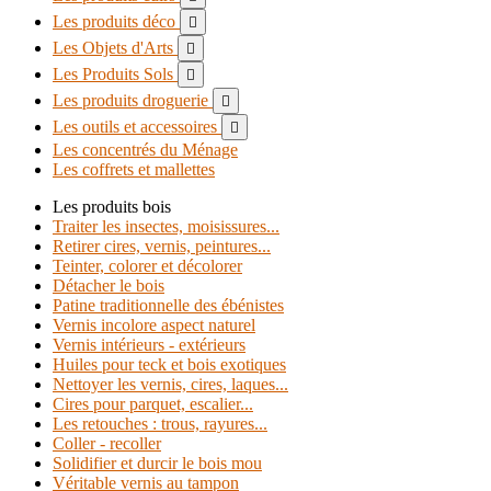
Les produits déco

Les Objets d'Arts

Les Produits Sols

Les produits droguerie

Les outils et accessoires

Les concentrés du Ménage
Les coffrets et mallettes
Les produits bois
Traiter les insectes, moisissures...
Retirer cires, vernis, peintures...
Teinter, colorer et décolorer
Détacher le bois
Patine traditionnelle des ébénistes
Vernis incolore aspect naturel
Vernis intérieurs - extérieurs
Huiles pour teck et bois exotiques
Nettoyer les vernis, cires, laques...
Cires pour parquet, escalier...
Les retouches : trous, rayures...
Coller - recoller
Solidifier et durcir le bois mou
Véritable vernis au tampon