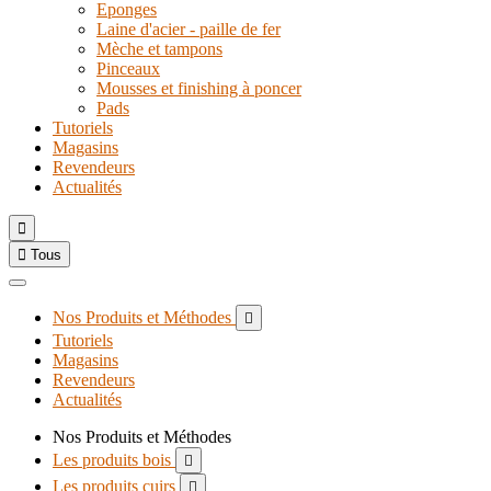
Eponges
Laine d'acier - paille de fer
Mèche et tampons
Pinceaux
Mousses et finishing à poncer
Pads
Tutoriels
Magasins
Revendeurs
Actualités


Tous
Nos Produits et Méthodes

Tutoriels
Magasins
Revendeurs
Actualités
Nos Produits et Méthodes
Les produits bois

Les produits cuirs
