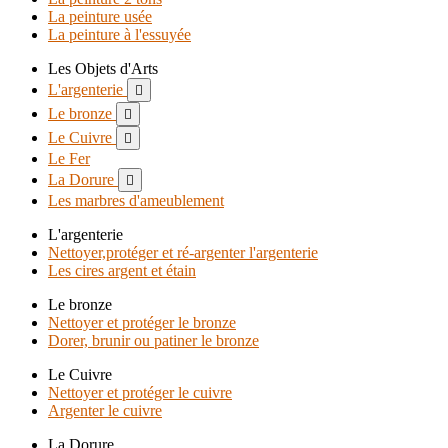
La peinture usée
La peinture à l'essuyée
Les Objets d'Arts
L'argenterie

Le bronze

Le Cuivre

Le Fer
La Dorure

Les marbres d'ameublement
L'argenterie
Nettoyer,protéger et ré-argenter l'argenterie
Les cires argent et étain
Le bronze
Nettoyer et protéger le bronze
Dorer, brunir ou patiner le bronze
Le Cuivre
Nettoyer et protéger le cuivre
Argenter le cuivre
La Dorure