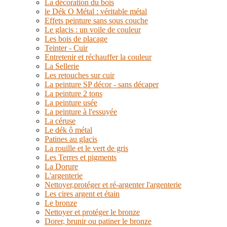
La décoration du bois
le Dék O Métal : véritable métal
Effets peinture sans sous couche
Le glacis : un voile de couleur
Les bois de placage
Teinter - Cuir
Entretenir et réchauffer la couleur
La Sellerie
Les retouches sur cuir
La peinture SP décor - sans décaper
La peinture 2 tons
La peinture usée
La peinture à l'essuyée
La céruse
Le dék ô métal
Patines au glacis
La rouille et le vert de gris
Les Terres et pigments
La Dorure
L'argenterie
Nettoyer,protéger et ré-argenter l'argenterie
Les cires argent et étain
Le bronze
Nettoyer et protéger le bronze
Dorer, brunir ou patiner le bronze