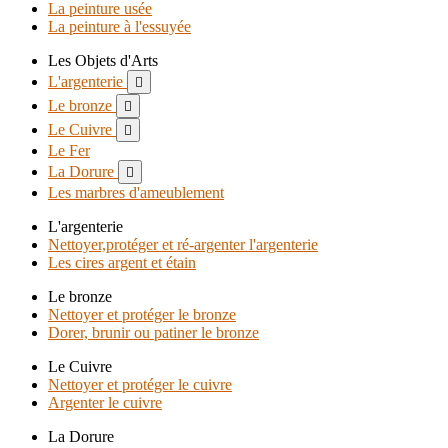
La peinture usée
La peinture à l'essuyée
Les Objets d'Arts
L'argenterie

Le bronze

Le Cuivre

Le Fer
La Dorure

Les marbres d'ameublement
L'argenterie
Nettoyer,protéger et ré-argenter l'argenterie
Les cires argent et étain
Le bronze
Nettoyer et protéger le bronze
Dorer, brunir ou patiner le bronze
Le Cuivre
Nettoyer et protéger le cuivre
Argenter le cuivre
La Dorure