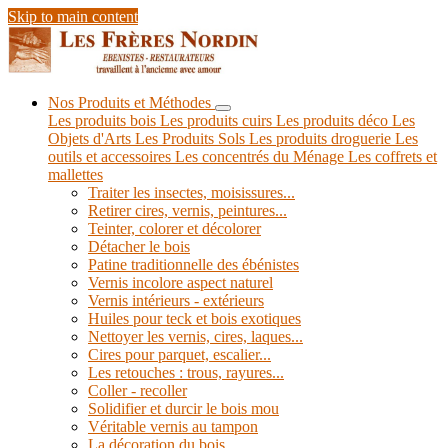
Skip to main content
Nos Produits et Méthodes
Les produits bois
Les produits cuirs
Les produits déco
Les
Objets d'Arts
Les Produits Sols
Les produits droguerie
Les
outils et accessoires
Les concentrés du Ménage
Les coffrets et
mallettes
Traiter les insectes, moisissures...
Retirer cires, vernis, peintures...
Teinter, colorer et décolorer
Détacher le bois
Patine traditionnelle des ébénistes
Vernis incolore aspect naturel
Vernis intérieurs - extérieurs
Huiles pour teck et bois exotiques
Nettoyer les vernis, cires, laques...
Cires pour parquet, escalier...
Les retouches : trous, rayures...
Coller - recoller
Solidifier et durcir le bois mou
Véritable vernis au tampon
La décoration du bois