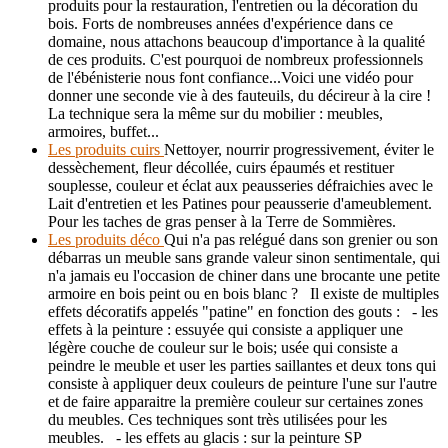
produits pour la restauration, l'entretien ou la décoration du
bois. Forts de nombreuses années d'expérience dans ce
domaine, nous attachons beaucoup d'importance à la qualité
de ces produits. C'est pourquoi de nombreux professionnels
de l'ébénisterie nous font confiance...Voici une vidéo pour
donner une seconde vie à des fauteuils, du décireur à la cire !
La technique sera la même sur du mobilier : meubles,
armoires, buffet...
Les produits cuirs
Nettoyer, nourrir progressivement, éviter le
dessèchement, fleur décollée, cuirs épaumés et restituer
souplesse, couleur et éclat aux peausseries défraichies avec le
Lait d'entretien et les Patines pour peausserie d'ameublement.
Pour les taches de gras penser à la Terre de Sommières.
Les produits déco
Qui n'a pas relégué dans son grenier ou son
débarras un meuble sans grande valeur sinon sentimentale, qui
n'a jamais eu l'occasion de chiner dans une brocante une petite
armoire en bois peint ou en bois blanc ? Il existe de multiples
effets décoratifs appelés "patine" en fonction des gouts : - les
effets à la peinture : essuyée qui consiste a appliquer une
légère couche de couleur sur le bois; usée qui consiste a
peindre le meuble et user les parties saillantes et deux tons qui
consiste à appliquer deux couleurs de peinture l'une sur l'autre
et de faire apparaitre la première couleur sur certaines zones
du meubles. Ces techniques sont très utilisées pour les
meubles. - les effets au glacis : sur la peinture SP