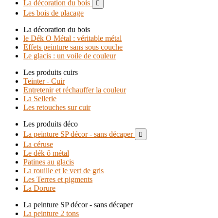
La décoration du bois

Les bois de placage
La décoration du bois
le Dék O Métal : véritable métal
Effets peinture sans sous couche
Le glacis : un voile de couleur
Les produits cuirs
Teinter - Cuir
Entretenir et réchauffer la couleur
La Sellerie
Les retouches sur cuir
Les produits déco
La peinture SP décor - sans décaper

La céruse
Le dék ô métal
Patines au glacis
La rouille et le vert de gris
Les Terres et pigments
La Dorure
La peinture SP décor - sans décaper
La peinture 2 tons