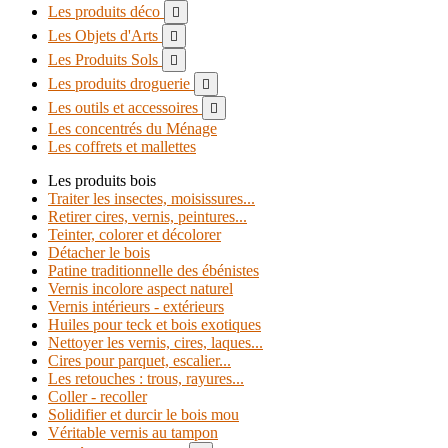
Les produits déco

Les Objets d'Arts

Les Produits Sols

Les produits droguerie

Les outils et accessoires

Les concentrés du Ménage
Les coffrets et mallettes
Les produits bois
Traiter les insectes, moisissures...
Retirer cires, vernis, peintures...
Teinter, colorer et décolorer
Détacher le bois
Patine traditionnelle des ébénistes
Vernis incolore aspect naturel
Vernis intérieurs - extérieurs
Huiles pour teck et bois exotiques
Nettoyer les vernis, cires, laques...
Cires pour parquet, escalier...
Les retouches : trous, rayures...
Coller - recoller
Solidifier et durcir le bois mou
Véritable vernis au tampon