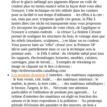
décor le glacis mélangé aux pigments dépose un voile de
couleur plus ou moins nuancé selon la façon dont vous allez
l'essuyer. Cette technique est très utilisée dans les cuisines
pour sa facilité et son temps d'utilisation - les effets à la cire :
oui, mais pas avec n'importe quelle cire grasse, la Pâte à
lustrer dites cire sèche est transparente nous vous proposons
d'y incorporer les pigments de votre choix, de l'appliquer et
l'essuyer à certains endroits - la céruse: La finition Cérusée
permet de souligner les structures du bois, le veinage ainsi que
les reliefs (moulures, sculptures…) en blanc ou en couleur.
Vous pouvez faire un "effet" cérusé avec la Peinture SP
décor usée partiellement dans ce cas la technique sera la
peinture usée. - le Dék ô métal : du véritable métal pour tous
les supports, électroménager, boiseries, meubles, cuisines,
carrelages, plan de travail.... Exemples de relooking en
image en cliquant sur le lien ci-dessous :
http://lesfreresnordin.canalblog.com/
Les produits droguerie
L'entretien - des matériaux organiques
: le bois vernis, ciré, huilé... - des matériaux minéraux : le
marbre, la pierre, la terre cuite... - des matériaux métalliques :
le bronze, l'argent, le fer... Nécessite une attention
particulière et l'utilisation de produits peu agressifs... Le
rythme d'entretien des matériaux est réglé en fonction des
saisons et de leurs expositions à la pollution : Au printemps
période d'éclosion des parasites et des insectes, un bois a