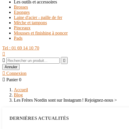
Les outils et accessoires
Brosses
Eponges
Laine d'acier - paille de fer
Mèche et tampons
Pinceaux
Mousses et finishing à poncer
Pads
Tel : 01 69 14 10 70



Annuler

Connexion

Panier
0
Accueil
Blog
Les Frères Nordin sont sur Instagram ! Rejoignez-nous >
DERNIÈRES ACTUALITÉS