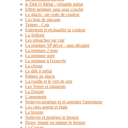
le Dék O Métal : véritable métal
Effets peinture sans sous couche
Le glacis : un voile de couleur
Les bois de placage
Teinter - Cuir
Entretenir et réchauffer la couleur
La Sellerie
Les retouches sur cuir
La peinture SP décor - sans décaper
La peinture 2 tons
La peinture usée
La peinture à l'essuyée
La céruse
Le dék ô métal
Patines au glacis
La rouille et le vert de gris
Les Terres et pigments
La Dorure
L'argenterie
Nettoyer,protéger et ré-argenter l'argenterie
Les cires argent et étain
Le bronze
Nettoyer et protéger le bronze
Dorer, brunir ou patiner le bronze
Le Cuivre