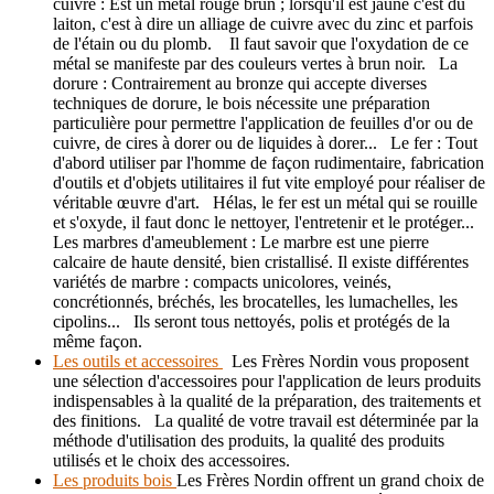
cuivre : Est un métal rouge brun ; lorsqu'il est jaune c'est du
laiton, c'est à dire un alliage de cuivre avec du zinc et parfois
de l'étain ou du plomb. Il faut savoir que l'oxydation de ce
métal se manifeste par des couleurs vertes à brun noir. La
dorure : Contrairement au bronze qui accepte diverses
techniques de dorure, le bois nécessite une préparation
particulière pour permettre l'application de feuilles d'or ou de
cuivre, de cires à dorer ou de liquides à dorer... Le fer : Tout
d'abord utiliser par l'homme de façon rudimentaire, fabrication
d'outils et d'objets utilitaires il fut vite employé pour réaliser de
véritable œuvre d'art. Hélas, le fer est un métal qui se rouille
et s'oxyde, il faut donc le nettoyer, l'entretenir et le protéger...
Les marbres d'ameublement : Le marbre est une pierre
calcaire de haute densité, bien cristallisé. Il existe différentes
variétés de marbre : compacts unicolores, veinés,
concrétionnés, bréchés, les brocatelles, les lumachelles, les
cipolins... Ils seront tous nettoyés, polis et protégés de la
même façon.
Les outils et accessoires
Les Frères Nordin vous proposent
une sélection d'accessoires pour l'application de leurs produits
indispensables à la qualité de la préparation, des traitements et
des finitions. La qualité de votre travail est déterminée par la
méthode d'utilisation des produits, la qualité des produits
utilisés et le choix des accessoires.
Les produits bois
Les Frères Nordin offrent un grand choix de