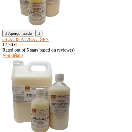

Aperçu rapide

GLACIS A L'EAU SPN
17,30 €
Rated
out of 5 stars based on
review(s)
Voir détails