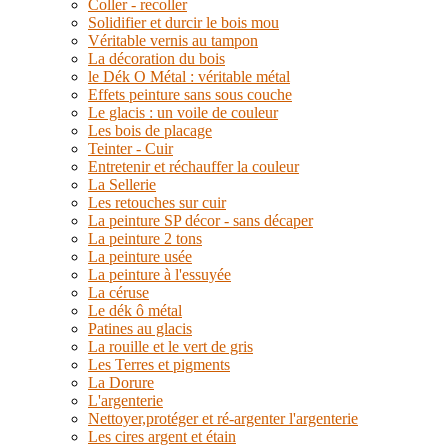
Coller - recoller
Solidifier et durcir le bois mou
Véritable vernis au tampon
La décoration du bois
le Dék O Métal : véritable métal
Effets peinture sans sous couche
Le glacis : un voile de couleur
Les bois de placage
Teinter - Cuir
Entretenir et réchauffer la couleur
La Sellerie
Les retouches sur cuir
La peinture SP décor - sans décaper
La peinture 2 tons
La peinture usée
La peinture à l'essuyée
La céruse
Le dék ô métal
Patines au glacis
La rouille et le vert de gris
Les Terres et pigments
La Dorure
L'argenterie
Nettoyer,protéger et ré-argenter l'argenterie
Les cires argent et étain