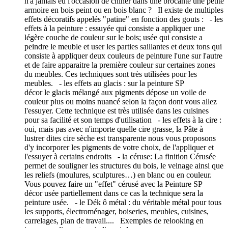
n'a jamais eu l'occasion de chiner dans une brocante une petite
armoire en bois peint ou en bois blanc ? Il existe de multiples
effets décoratifs appelés "patine" en fonction des gouts : - les
effets à la peinture : essuyée qui consiste a appliquer une
légère couche de couleur sur le bois; usée qui consiste a
peindre le meuble et user les parties saillantes et deux tons qui
consiste à appliquer deux couleurs de peinture l'une sur l'autre
et de faire apparaitre la première couleur sur certaines zones
du meubles. Ces techniques sont très utilisées pour les
meubles. - les effets au glacis : sur la peinture SP
décor le glacis mélangé aux pigments dépose un voile de
couleur plus ou moins nuancé selon la façon dont vous allez
l'essuyer. Cette technique est très utilisée dans les cuisines
pour sa facilité et son temps d'utilisation - les effets à la cire :
oui, mais pas avec n'importe quelle cire grasse, la Pâte à
lustrer dites cire sèche est transparente nous vous proposons
d'y incorporer les pigments de votre choix, de l'appliquer et
l'essuyer à certains endroits - la céruse: La finition Cérusée
permet de souligner les structures du bois, le veinage ainsi que
les reliefs (moulures, sculptures…) en blanc ou en couleur.
Vous pouvez faire un "effet" cérusé avec la Peinture SP
décor usée partiellement dans ce cas la technique sera la
peinture usée. - le Dék ô métal : du véritable métal pour tous
les supports, électroménager, boiseries, meubles, cuisines,
carrelages, plan de travail.... Exemples de relooking en