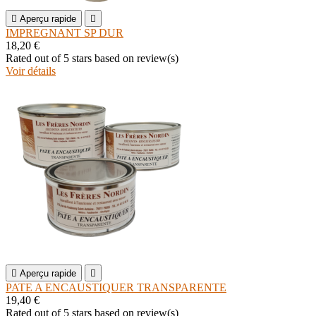

Aperçu rapide

IMPREGNANT SP DUR
18,20 €
Rated
out of 5 stars based on
review(s)
Voir détails

Aperçu rapide

PATE A ENCAUSTIQUER TRANSPARENTE
19,40 €
Rated
out of 5 stars based on
review(s)