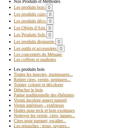
Nos Produits et Méthodes
Les produits bois

Les produits cuirs

Les produits déco

Les Objets d'Arts

Les Produits Sols

Les produits droguerie

Les outils et accessoires

Les concentrés du Ménage
Les coffrets et mallettes
Les produits bois
Traiter les insectes, moisissures...
Retirer cires, vernis, peintures...
Teinter, colorer et décolorer
Détacher le bois
Patine traditionnelle des ébénistes
Vernis incolore aspect naturel
Vernis intérieurs - extérieurs
Huiles pour teck et bois exotiques
Nettoyer les vernis, cires, laques...
Cires pour parquet, escalier...
Les retouches : trous, rayures...