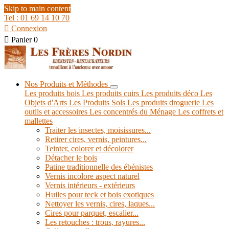
Skip to main content
Tel : 01 69 14 10 70

Connexion

Panier
0
Nos Produits et Méthodes
Les produits bois
Les produits cuirs
Les produits déco
Les
Objets d'Arts
Les Produits Sols
Les produits droguerie
Les
outils et accessoires
Les concentrés du Ménage
Les coffrets et
mallettes
Traiter les insectes, moisissures...
Retirer cires, vernis, peintures...
Teinter, colorer et décolorer
Détacher le bois
Patine traditionnelle des ébénistes
Vernis incolore aspect naturel
Vernis intérieurs - extérieurs
Huiles pour teck et bois exotiques
Nettoyer les vernis, cires, laques...
Cires pour parquet, escalier...
Les retouches : trous, rayures...