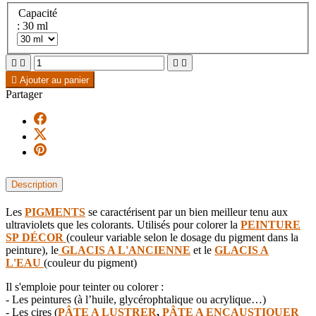
Capacité
: 30 ml





Ajouter au panier
Partager
Description
Les
PIGMENTS
se caractérisent par un bien meilleur tenu aux
ultraviolets que les colorants. Utilisés pour colorer la
PEINTURE
SP DÉCOR
(couleur variable selon le dosage du pigment dans la
peinture), le
GLACIS A L'ANCIENNE
et le
GLACIS A
L'EAU
(couleur du pigment)
Il s'emploie pour teinter ou colorer :
- Les peintures (à l’huile, glycérophtalique ou acrylique…)
- Les cires (
PÂTE A LUSTRER
,
PÂTE A ENCAUSTIQUER