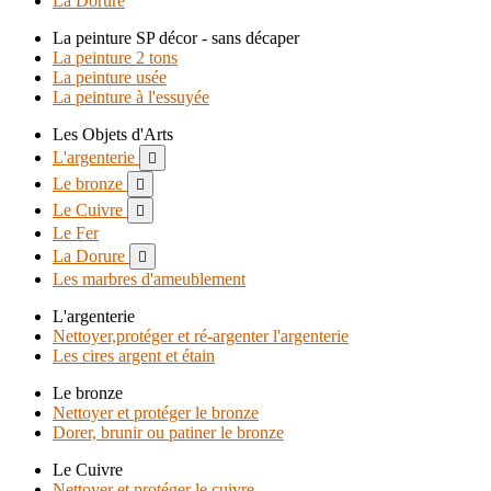
La Dorure
La peinture SP décor - sans décaper
La peinture 2 tons
La peinture usée
La peinture à l'essuyée
Les Objets d'Arts
L'argenterie

Le bronze

Le Cuivre

Le Fer
La Dorure

Les marbres d'ameublement
L'argenterie
Nettoyer,protéger et ré-argenter l'argenterie
Les cires argent et étain
Le bronze
Nettoyer et protéger le bronze
Dorer, brunir ou patiner le bronze
Le Cuivre
Nettoyer et protéger le cuivre