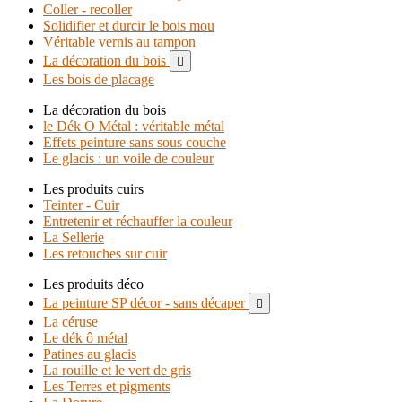
Coller - recoller
Solidifier et durcir le bois mou
Véritable vernis au tampon
La décoration du bois

Les bois de placage
La décoration du bois
le Dék O Métal : véritable métal
Effets peinture sans sous couche
Le glacis : un voile de couleur
Les produits cuirs
Teinter - Cuir
Entretenir et réchauffer la couleur
La Sellerie
Les retouches sur cuir
Les produits déco
La peinture SP décor - sans décaper

La céruse
Le dék ô métal
Patines au glacis
La rouille et le vert de gris
Les Terres et pigments