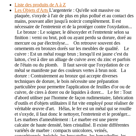
Liste des produits de A à Z
Les Objets d'Arts
L'argenterie : Qu'elle soit massive ou
plaquée, s'oxyde à l'air de plus en plus pollué et au contact des
mains, pouvant aller jusqu'à noircir complètement. Il est
nécessaire de l'entretenir et de la protéger contre l'oxydation...
Le bronze : Le soigner, le désoxyder et l'entretenir selon sa
finition : verni ou brut, poli ou ayant perdu sa dorure, doré au
mercure ou par électrolyse... On retrouve souvent des
ornements en bronzes dorés sur les meubles de qualité. Le
cuivre : Est un métal rouge brun ; lorsqu'il est jaune c'est du
laiton, c'est à dire un alliage de cuivre avec du zinc et parfois
de l'étain ou du plomb. Il faut savoir que l'oxydation de ce
métal se manifeste par des couleurs vertes à brun noir. La
dorure : Contrairement au bronze qui accepte diverses
techniques de dorure, le bois nécessite une préparation
particulière pour permettre l'application de feuilles d'or ou de
cuivre, de cires à dorer ou de liquides à dorer... Le fer : Tout
d'abord utiliser par l'homme de façon rudimentaire, fabrication
d'outils et d'objets utilitaires il fut vite employé pour réaliser de
véritable œuvre d'art. Hélas, le fer est un métal qui se rouille
et s'oxyde, il faut donc le nettoyer, l'entretenir et le protéger...
Les marbres d'ameublement : Le marbre est une pierre
calcaire de haute densité, bien cristallisé. Il existe différentes
variétés de marbre : compacts unicolores, veinés,
concrétionnés, bréchés, les brocatelles, les lumachelles, les